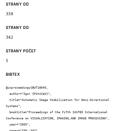
STRANY OD
338
STRANY DO
342
STRANY POČET
5
BIBTEX
@inproceedings{BUT18045,

  author="Igor {Potúček}",

  title="Automatic Image Stabilization for Omni-Directional 
Systems",

  booktitle="Proceedings of the Fifth IASTED International 
Conference on VISUALIZATION, IMAGING,AND IMAGE PROCESSING",

  year="2005",

  pages="338--342",
