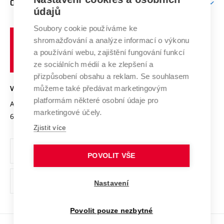
O UNIVERZITĚ
Doktorské studium
Podpora podnikání
E-přihláška
údajů
Zahraniční spolupráce
Systém zajišťování kvality výzkumu
Profil univerzity
Soubory cookie používáme ke
Spolupráce se školami
Vysoké
Výzkumné infrastruktury
shromažďování a analýze informací o výkonu
Udržitelná univerzita
učení
Služby univerzity
Transfer znalostí
a používání webu, zajištění fungování funkcí
technické
Podnikavá univerzita / ContriBUTe
Mezinárodní dohody
ze sociálních médií a ke zlepšení a
Open Science
v
Bezpečná univerzita
přizpůsobení obsahu a reklam. Se souhlasem
Univerzitní sítě
Brně
Projekty
můžeme také předávat marketingovým
VYSOKÉ UČENÍ TECHNICKÉ V BRNĚ
Vyznamenání
platformám některé osobní údaje pro
Projekty ze strukturálních fondů
Antonínská 548/1
www.vut.cz
marketingové účely.
Organizační struktura
602 00 Brno
vut@vutbr.cz
Specifický výzkum
Zjistit více
Úřední deska
Ochrana osobních údajů
POVOLIT VŠE
(externí
Pracovní příležitosti
Nastavení
odkaz)
Podpora a rozvoj zaměstnanců a studujících
Povolit pouze nezbytné
Rovné příležitosti