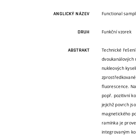
Functional sampl
ANGLICKÝ NÁZEV
Funkční vzorek
DRUH
Technické řešení
ABSTRAKT
dvoukanálových 
nukleových kysel
zprostředkované 
fluorescence. N
popř. pozitivní 
jejichž povrch j
magnetického po
ramínka je prove
integrovaným kon