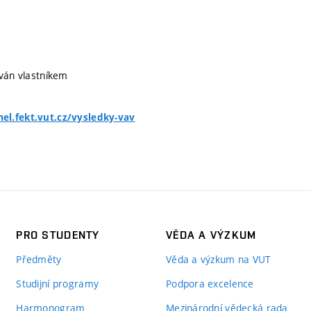
íván vlastníkem
l.fekt.vut.cz/vysledky-vav
PRO STUDENTY
VĚDA A VÝZKUM
Předměty
Věda a výzkum na VUT
Studijní programy
Podpora excelence
Harmonogram
Mezinárodní vědecká rada