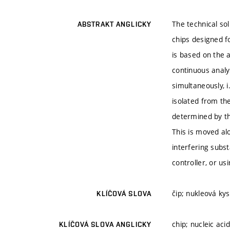
The technical sol
ABSTRAKT ANGLICKY
chips designed fo
is based on the a
continuous analy
simultaneously, 
isolated from th
determined by th
This is moved al
interfering subs
controller, or u
čip; nukleová ky
KLÍČOVÁ SLOVA
chip; nucleic aci
KLÍČOVÁ SLOVA ANGLICKY