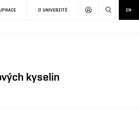
PŘIHLÁSIT
HLEDAT
UPRÁCE
O UNIVERZITĚ
EN
SE
vých kyselin