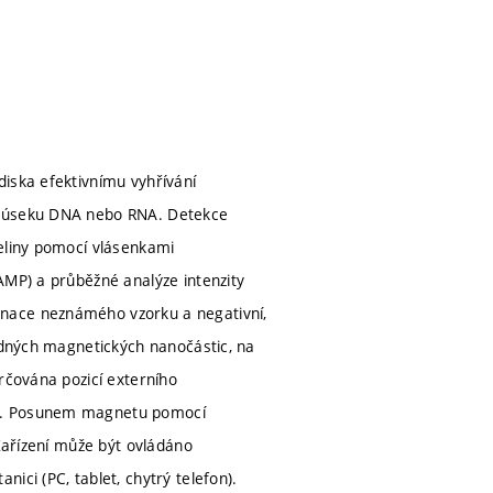
diska efektivnímu vyhřívání
ho úseku DNA nebo RNA. Detekce
seliny pomocí vlásenkami
AMP) a průběžné analýze intenzity
inace neznámého vzorku a negativní,
hodných magnetických nanočástic, na
rčována pozicí externího
je. Posunem magnetu pomocí
 Zařízení může být ovládáno
ici (PC, tablet, chytrý telefon).