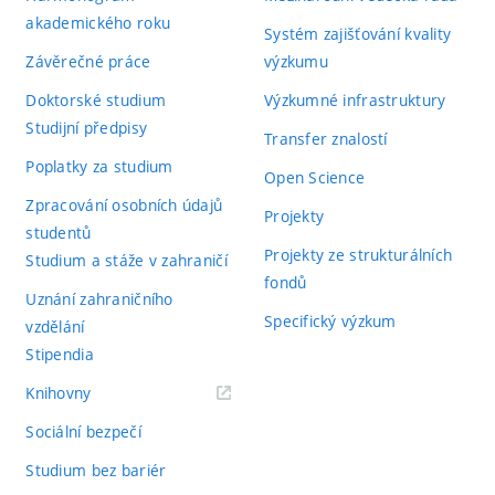
akademického roku
Systém zajišťování kvality
Závěrečné práce
výzkumu
Doktorské studium
Výzkumné infrastruktury
Studijní předpisy
Transfer znalostí
Poplatky za studium
Open Science
Zpracování osobních údajů
Projekty
studentů
Projekty ze strukturálních
Studium a stáže v zahraničí
fondů
Uznání zahraničního
Specifický výzkum
vzdělání
Stipendia
(externí
Knihovny
odkaz)
Sociální bezpečí
Studium bez bariér