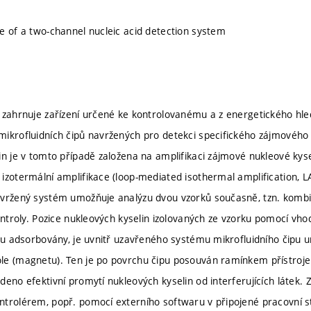
e of a two-channel nucleic acid detection system
 zahrnuje zařízení určené ke kontrolovanému a z energetického hle
mikrofluidních čipů navržených pro detekci specifického zájmové
in je v tomto případě založena na amplifikaci zájmové nukleové ky
izotermální amplifikace (loop-mediated isothermal amplification, L
avržený systém umožňuje analýzu dvou vzorků současně, tzn. komb
kontroly. Pozice nukleových kyselin izolovaných ze vzorku pomocí v
sou adsorbovány, je uvnitř uzavřeného systému mikrofluidního čipu u
le (magnetu). Ten je po povrchu čipu posouván ramínkem přístro
deno efektivní promytí nukleových kyselin od interferujících látek.
trolérem, popř. pomocí externího softwaru v připojené pracovní stan