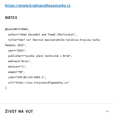
https://www.krajinasidlapamatky.cz
BIBTEX
@book{BUT178881,

  author="Adam {Guzdek} and Tomáš {Pavlovský}",

  title="Kdo? Co? Sborník mezinárodního kolokvia Krajina Sídla 
Památky 2022",

  year="2022",

  publisher="Vysoké učení technické v Brně",

  address="Brno",

  edition="1",

  pages="98",

  isbn="978-80-214-6091-1",

  url="https://www.krajinasidlapamatky.cz"

}
ŽIVOT NA VUT