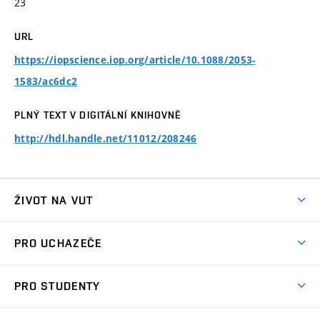
23
URL
https://iopscience.iop.org/article/10.1088/2053-
1583/ac6dc2
PLNÝ TEXT V DIGITÁLNÍ KNIHOVNĚ
http://hdl.handle.net/11012/208246
ŽIVOT NA VUT
Atmosféra VUT
PRO UCHAZEČE
Prostory školy
Proč na VUT
Koleje
PRO STUDENTY
Studijní programy
Stravování
Předměty
Studijní předpisy
Studium a stáže v zahraničí
Stipendia