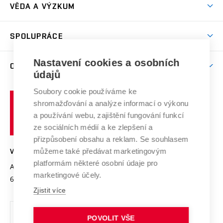
Dny otevřených dveří
VĚDA A VÝZKUM
Sport na VUT
(externí
Studijní programy
Poplatky za studium
Uznání zahraničního vzdělání
Knihovny
Aktivity pro juniory
Studentský život
odkaz)
Věda a výzkum na VUT
Harmonogram akademického roku
Zpracování osobních údajů studentů
Sociální bezpečí
SPOLUPRÁCE
Celoživotní vzdělávání
Brno
Podpora excelence
Závěrečné práce
Studium bez bariér
Zpracování osobních údajů uchazečů o studium
Firemní spolupráce
Mezinárodní vědecká rada
Nastavení cookies a osobních
O UNIVERZITĚ
Doktorské studium
Podpora podnikání
E-přihláška
údajů
Zahraniční spolupráce
Systém zajišťování kvality výzkumu
Profil univerzity
Spolupráce se školami
Soubory cookie používáme ke
Vysoké
Výzkumné infrastruktury
shromažďování a analýze informací o výkonu
Udržitelná univerzita
učení
Služby univerzity
Transfer znalostí
a používání webu, zajištění fungování funkcí
technické
Podnikavá univerzita / ContriBUTe
Mezinárodní dohody
ze sociálních médií a ke zlepšení a
Open Science
v
Bezpečná univerzita
přizpůsobení obsahu a reklam. Se souhlasem
Univerzitní sítě
Brně
Projekty
můžeme také předávat marketingovým
VYSOKÉ UČENÍ TECHNICKÉ V BRNĚ
Vyznamenání
platformám některé osobní údaje pro
Projekty ze strukturálních fondů
Antonínská 548/1
www.vut.cz
marketingové účely.
Organizační struktura
602 00 Brno
vut@vutbr.cz
Specifický výzkum
Zjistit více
Úřední deska
Ochrana osobních údajů
POVOLIT VŠE