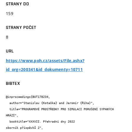
STRANY DO
159
STRANY POČET
8
URL
https://www.poh.cz/assets/File.ashx?
id_org=200341&id_dokumenty=10711
BIBTEX
@inproceedings{BUT178234,

  author="Stanislav {Kotaška} and Jaromír {Říha}",

  title="PROGRAMOVÉ PROSTŘEDKY PRO SIMULACI PORUŠENÍ SYPANÝCH 
HRÁZÍ",

  booktitle="XXXVII. Přehradní dny 2022

sborník příspěvků 2",
