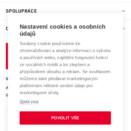
Aktivity pro juniory
Studentský život
odkaz)
Věda a výzkum na VUT
Harmonogram akademického roku
Zpracování osobních údajů studentů
Sociální bezpečí
SPOLUPRÁCE
Celoživotní vzdělávání
Brno
Podpora excelence
Závěrečné práce
Studium bez bariér
Zpracování osobních údajů uchazečů o studium
Firemní spolupráce
Nastavení cookies a osobních
Mezinárodní vědecká rada
O UNIVERZITĚ
Doktorské studium
Podpora podnikání
E-přihláška
údajů
Zahraniční spolupráce
Systém zajišťování kvality výzkumu
Profil univerzity
Soubory cookie používáme ke
Spolupráce se školami
Vysoké
Výzkumné infrastruktury
shromažďování a analýze informací o výkonu
Udržitelná univerzita
učení
Služby univerzity
Transfer znalostí
a používání webu, zajištění fungování funkcí
technické
Podnikavá univerzita / ContriBUTe
Mezinárodní dohody
ze sociálních médií a ke zlepšení a
Open Science
v
Bezpečná univerzita
přizpůsobení obsahu a reklam. Se souhlasem
Univerzitní sítě
Brně
Projekty
můžeme také předávat marketingovým
VYSOKÉ UČENÍ TECHNICKÉ V BRNĚ
Vyznamenání
platformám některé osobní údaje pro
Projekty ze strukturálních fondů
Antonínská 548/1
www.vut.cz
marketingové účely.
Organizační struktura
602 00 Brno
vut@vutbr.cz
Specifický výzkum
Zjistit více
Úřední deska
Ochrana osobních údajů
POVOLIT VŠE
(externí
Pracovní příležitosti