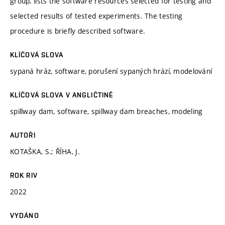
group, lists the software resources selected for testing and
selected results of tested experiments. The testing
procedure is briefly described software.
KLÍČOVÁ SLOVA
sypaná hráz, software, porušení sypaných hrází, modelování
KLÍČOVÁ SLOVA V ANGLIČTINĚ
spillway dam, software, spillway dam breaches, modeling
AUTOŘI
KOTAŠKA, S.; ŘÍHA, J.
ROK RIV
2022
VYDÁNO