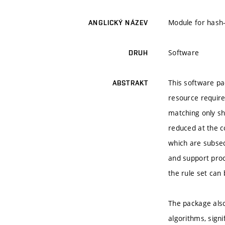
Module for hash
ANGLICKÝ NÁZEV
Software
DRUH
This software p
ABSTRAKT
resource requir
matching only sh
reduced at the c
which are subseq
and support proce
the rule set can 
The package also 
algorithms, signi