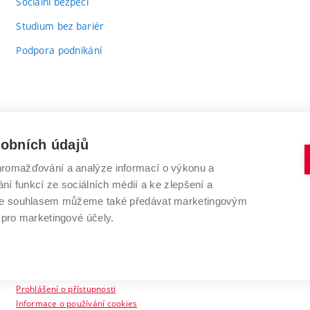
Sociální bezpečí
Studium bez bariér
Podpora podnikání
sobních údajů
romažďování a analýze informací o výkonu a
VYSOKÉ UČENÍ TECHNICKÉ V BRNĚ
ní funkcí ze sociálních médií a ke zlepšení a
Antonínská 548/1
www.vut.cz
 Se souhlasem můžeme také předávat marketingovým
602 00 Brno
vut@vutbr.cz
 pro marketingové účely.
Prohlášení o přístupnosti
Informace o používání cookies