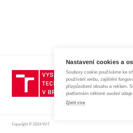
Nastavení cookies a o
Soubory cookie používáme ke sh
Vysoké
používání webu, zajištění fungová
učení
přizpůsobení obsahu a reklam.
technické
platformám některé osobní údaje
v
Zjistit více
Brně
Copyright © 2026 VUT