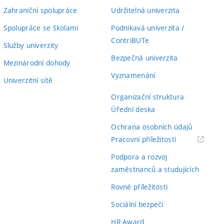
Zahraniční spolupráce
Udržitelná univerzita
Spolupráce se školami
Podnikavá univerzita /
ContriBUTe
Služby univerzity
Bezpečná univerzita
Mezinárodní dohody
Vyznamenání
Univerzitní sítě
Organizační struktura
Úřední deska
Ochrana osobních údajů
(externí
Pracovní příležitosti
odkaz)
Podpora a rozvoj
zaměstnanců a studujících
Rovné příležitosti
Sociální bezpečí
HR Award