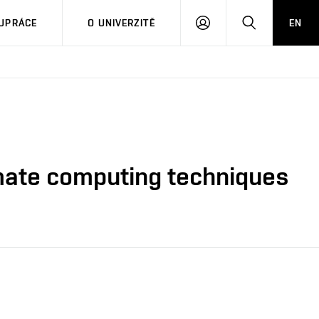
PŘIHLÁSIT
HLEDAT
UPRÁCE
O UNIVERZITĚ
EN
SE
mate computing techniques