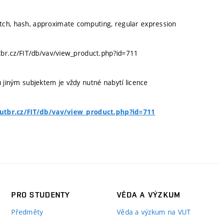
tch, hash, approximate computing, regular expression
vutbr.cz/FIT/db/vav/view_product.php?id=711
u jiným subjektem je vždy nutné nabytí licence
.vutbr.cz/FIT/db/vav/view_product.php?id=711
PRO STUDENTY
VĚDA A VÝZKUM
Předměty
Věda a výzkum na VUT