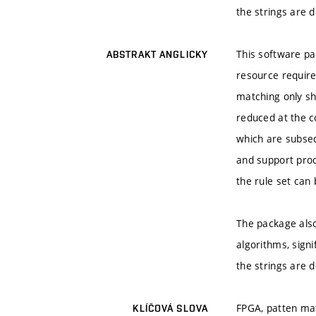
the strings are d
This software p
ABSTRAKT ANGLICKY
resource requir
matching only sh
reduced at the c
which are subseq
and support proce
the rule set can 
The package also 
algorithms, signi
the strings are d
FPGA, patten ma
KLÍČOVÁ SLOVA