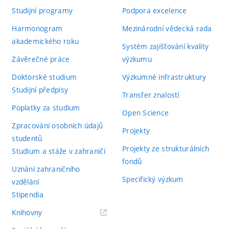
Studijní programy
Podpora excelence
Harmonogram
Mezinárodní vědecká rada
akademického roku
Systém zajišťování kvality
Závěrečné práce
výzkumu
Doktorské studium
Výzkumné infrastruktury
Studijní předpisy
Transfer znalostí
Poplatky za studium
Open Science
Zpracování osobních údajů
Projekty
studentů
Projekty ze strukturálních
Studium a stáže v zahraničí
fondů
Uznání zahraničního
Specifický výzkum
vzdělání
Stipendia
(externí
Knihovny
odkaz)