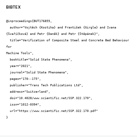
BIBTEX
@inproceedings{BUT176855,

  author="Vojtěch {Kostiha} and František {Girgle} and Ivana 
{Švaříčková} and Petr {Daněk} and Petr {Štěpánek}",

  title="Verification of Composite Steel and Concrete Bed Behaviour 
for

Machine Tools",

  booktitle="Solid State Phenomena",

  year="2021",

  journal="Solid State Phenomena",

  pages="170--175",

  publisher="Trans Tech Publications Ltd",

  address="Switzerland",

  doi="10.4028/www.scientific.net/SSP.322.170",

  issn="1012-0394",

  url="https://www.scientific.net/SSP.322.170.pdf"

}