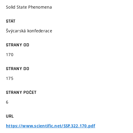
Solid State Phenomena
STÁT
Švýcarská konfederace
STRANY OD
170
STRANY DO
175
STRANY POČET
6
URL
https://www.scientific.net/SSP.322.170.pdf