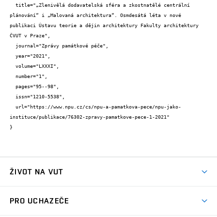
  title="„Zlenivělá dodavatelská sféra a zkostnatělé centrální 
plánování“ i „Malovaná architektura“. Osmdesátá léta v nové 
publikaci Ústavu teorie a dějin architektury Fakulty architektury 
ČVUT v Praze",

  journal="Zprávy památkové péče",

  year="2021",

  volume="LXXXI",

  number="1",

  pages="95--98",

  issn="1210-5538",

  url="https://www.npu.cz/cs/npu-a-pamatkova-pece/npu-jako-
instituce/publikace/76302-zpravy-pamatkove-pece-1-2021"

}
ŽIVOT NA VUT
Atmosféra VUT
PRO UCHAZEČE
Prostory školy