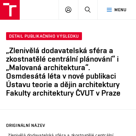
VUT
PŘIHLÁSIT
HLEDAT
MENU
SE
DETAIL PUBLIKAČNÍHO VÝSLEDKU
„Zlenivělá dodavatelská sféra a
zkostnatělé centrální plánování“ i
„Malovaná architektura“.
Osmdesátá léta v nové publikaci
Ústavu teorie a dějin architektury
Fakulty architektury ČVUT v Praze
ORIGINÁLNÍ NÁZEV
„Zlenivělá dodavatelská sféra a zkostnatělé centrální