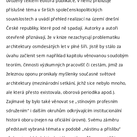
uvozeny textem editora publikace, v němž přibližuje
příslušné téma v širších společenskopolitických
souvislostech a uvádí přehled realizací na území dnešní
České republiky, které pod ně spadají. Autorky a autoři
otevřeně přiznávají, že v knize nezachycují problematiku
architektury osmdesátých let v plné šíři. Jistě by stálo za
úvahu začlenit sem například kapitolu věnovanou soudobým
teoriím, činnosti výzkumných pracovišť či cestám, jimiž za
železnou oponu pronikaly myšlenky současné světové
architektury (mezinárodní setkání, jichž sice nebylo mnoho,
ale která přesto existovala, oborová periodika apod.).
Zajímavé by bylo také věnovat se „stínovým profesním
sdružením“ i dalším okruhům odkrývajícím institucionální
historii oboru (nejen na oficiální úrovni). Svému záměru
představit vybraná témata v podobě „nástinu a příslibu“