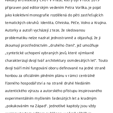
připraven pod editorským vedením Petra Vorlíka, je pojat
jako kolektivní monografie rozdělená do pěti zastřešujících
tematických okruhů: Identita, Ohniska, Péče, Volno a Krajina.
Autorky a autoři vycházejí z teze, že sledovanou
problematiku nelze nazírat jednostranně a objasňují, že ji
zkoumají prostřednictvím „druhého čtení“, jež umožňuje
„syntetické uchopení vybraných jevů, které výmluvně
charakterizují dvojí tvář architektury osmdesátých let“. Touto
dvojí tváří míní fungování oboru definované na jedné straně
honbou za oficiálním plněním plánu v rámci centrálně
řízeného hospodářství a na straně druhé hledáním
autentického výrazu a autorského přístupu inspirovaného
experimentálním myšlením šedesátých let a kradmým
„pokukováním na Západ“. Jednotlivé kapitoly jsou vždy