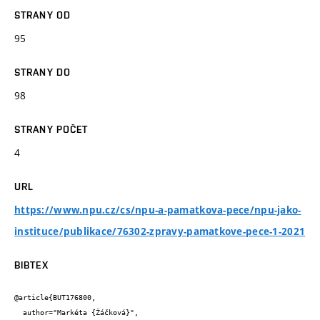
STRANY OD
95
STRANY DO
98
STRANY POČET
4
URL
https://www.npu.cz/cs/npu-a-pamatkova-pece/npu-jako-
instituce/publikace/76302-zpravy-pamatkove-pece-1-2021
BIBTEX
@article{BUT176800,

  author="Markéta {Žáčková}",
