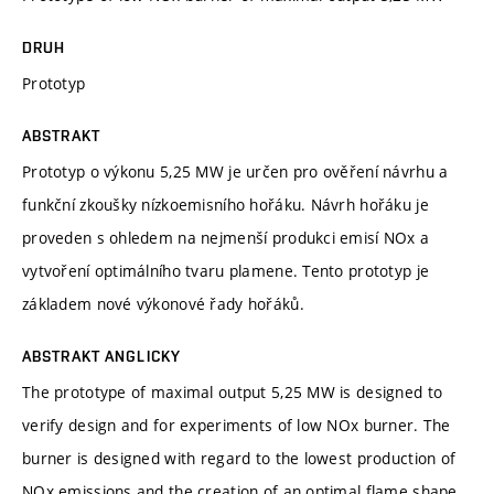
DRUH
Prototyp
ABSTRAKT
Prototyp o výkonu 5,25 MW je určen pro ověření návrhu a
funkční zkoušky nízkoemisního hořáku. Návrh hořáku je
proveden s ohledem na nejmenší produkci emisí NOx a
vytvoření optimálního tvaru plamene. Tento prototyp je
základem nové výkonové řady hořáků.
ABSTRAKT ANGLICKY
The prototype of maximal output 5,25 MW is designed to
verify design and for experiments of low NOx burner. The
burner is designed with regard to the lowest production of
NOx emissions and the creation of an optimal flame shape.