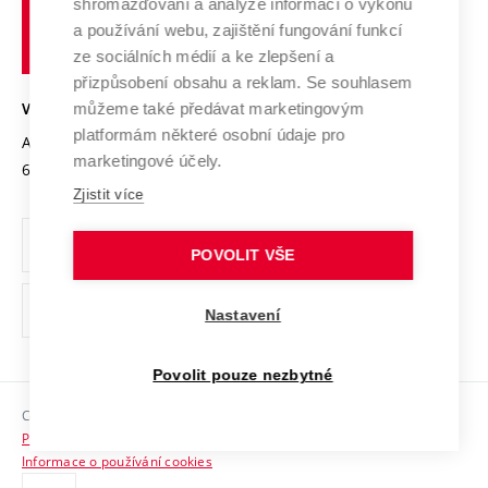
shromažďování a analýze informací o výkonu
Udržitelná univerzita
učení
Služby univerzity
Transfer znalostí
a používání webu, zajištění fungování funkcí
technické
Podnikavá univerzita / ContriBUTe
Mezinárodní dohody
ze sociálních médií a ke zlepšení a
Open Science
v
Bezpečná univerzita
přizpůsobení obsahu a reklam. Se souhlasem
Univerzitní sítě
Brně
Projekty
můžeme také předávat marketingovým
VYSOKÉ UČENÍ TECHNICKÉ V BRNĚ
Vyznamenání
platformám některé osobní údaje pro
Projekty ze strukturálních fondů
Antonínská 548/1
www.vut.cz
marketingové účely.
Organizační struktura
602 00 Brno
vut@vutbr.cz
Specifický výzkum
Zjistit více
Úřední deska
Ochrana osobních údajů
POVOLIT VŠE
(externí
Pracovní příležitosti
Nastavení
odkaz)
Podpora a rozvoj zaměstnanců a studujících
Povolit pouze nezbytné
Rovné příležitosti
Copyright © 2026 VUT
Sociální bezpečí
Prohlášení o přístupnosti
HR Award
Informace o používání cookies