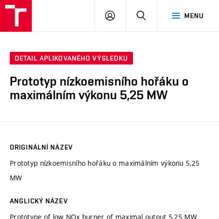
VUT
PŘIHLÁSIT
HLEDAT
MENU
SE
DETAIL APLIKOVANÉHO VÝSLEDKU
Prototyp nízkoemisního hořáku o
maximálním výkonu 5,25 MW
ORIGINÁLNÍ NÁZEV
Prototyp nízkoemisního hořáku o maximálním výkonu 5,25
MW
ANGLICKÝ NÁZEV
Prototype of low NOx burner of maximal output 5,25 MW