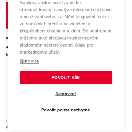
Soubory cookie používáme ke
Spolupráce se školami
Vysoké
Výzkumné infrastruktury
shromažďování a analýze informací o výkonu
Udržitelná univerzita
učení
Služby univerzity
Transfer znalostí
a používání webu, zajištění fungování funkcí
technické
Podnikavá univerzita / ContriBUTe
Mezinárodní dohody
ze sociálních médií a ke zlepšení a
Open Science
v
Bezpečná univerzita
přizpůsobení obsahu a reklam. Se souhlasem
Univerzitní sítě
Brně
Projekty
můžeme také předávat marketingovým
VYSOKÉ UČENÍ TECHNICKÉ V BRNĚ
Vyznamenání
platformám některé osobní údaje pro
Projekty ze strukturálních fondů
Antonínská 548/1
www.vut.cz
marketingové účely.
Organizační struktura
602 00 Brno
vut@vutbr.cz
Specifický výzkum
Zjistit více
Úřední deska
Ochrana osobních údajů
POVOLIT VŠE
(externí
Pracovní příležitosti
Nastavení
odkaz)
Podpora a rozvoj zaměstnanců a studujících
Povolit pouze nezbytné
Rovné příležitosti
Copyright © 2026 VUT
Sociální bezpečí
Prohlášení o přístupnosti
HR Award