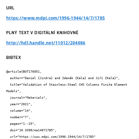
URL
https://www.mdpi.com/1996-1944/14/7/1785
PLNÝ TEXT V DIGITÁLNÍ KNIHOVNĚ
http://hdl.handle.net/11012/204086
BIBTEX
@article{BUT176051,

  author="Daniel {Jindra} and Zdeněk {Kala} and Jiří {Kala}",

  title="Validation of Stainless-Steel CHS Columns Finite Element 
Models",

  journal="Materials",

  year="2021",

  volume="14",

  number="7",

  pages="1--25",

  doi="10.3390/ma14071785",

  url="https://www.mdpi.com/1996-1944/14/7/1785"
