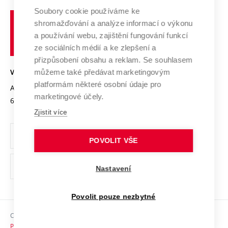
Profil univerzity
Spolupráce se školami
Soubory cookie používáme ke
Vysoké
Výzkumné infrastruktury
shromažďování a analýze informací o výkonu
Udržitelná univerzita
učení
Služby univerzity
Transfer znalostí
a používání webu, zajištění fungování funkcí
technické
Podnikavá univerzita / ContriBUTe
Mezinárodní dohody
ze sociálních médií a ke zlepšení a
Open Science
v
Bezpečná univerzita
přizpůsobení obsahu a reklam. Se souhlasem
Univerzitní sítě
Brně
Projekty
můžeme také předávat marketingovým
VYSOKÉ UČENÍ TECHNICKÉ V BRNĚ
Vyznamenání
platformám některé osobní údaje pro
Projekty ze strukturálních fondů
Antonínská 548/1
www.vut.cz
marketingové účely.
Organizační struktura
602 00 Brno
vut@vutbr.cz
Specifický výzkum
Zjistit více
Úřední deska
Ochrana osobních údajů
POVOLIT VŠE
(externí
Pracovní příležitosti
Nastavení
odkaz)
Podpora a rozvoj zaměstnanců a studujících
Povolit pouze nezbytné
Rovné příležitosti
Copyright © 2026 VUT
Sociální bezpečí
Prohlášení o přístupnosti