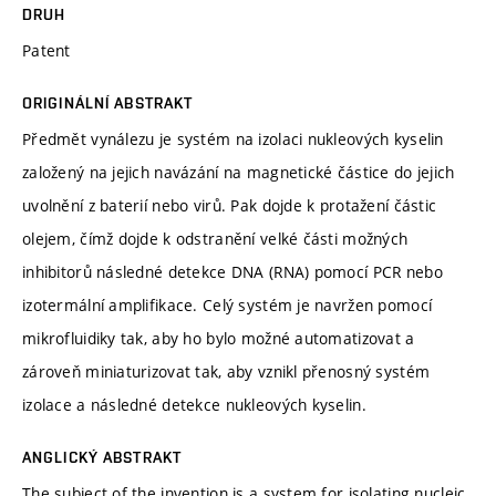
DRUH
Patent
ORIGINÁLNÍ ABSTRAKT
Předmět vynálezu je systém na izolaci nukleových kyselin
založený na jejich navázání na magnetické částice do jejich
uvolnění z baterií nebo virů. Pak dojde k protažení částic
olejem, čímž dojde k odstranění velké části možných
inhibitorů následné detekce DNA (RNA) pomocí PCR nebo
izotermální amplifikace. Celý systém je navržen pomocí
mikrofluidiky tak, aby ho bylo možné automatizovat a
zároveň miniaturizovat tak, aby vznikl přenosný systém
izolace a následné detekce nukleových kyselin.
ANGLICKÝ ABSTRAKT
The subject of the invention is a system for isolating nucleic