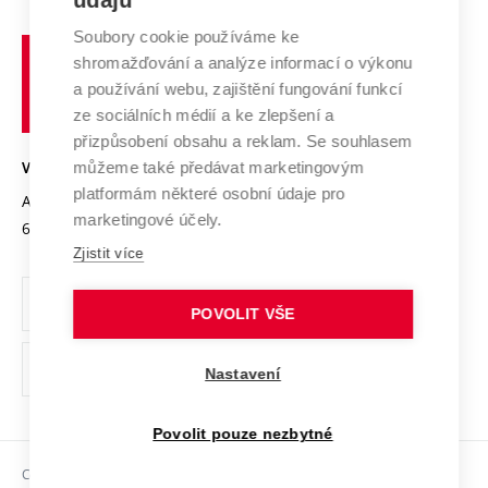
údajů
Systém zajišťování kvality výzkumu
Profil univerzity
Soubory cookie používáme ke
Spolupráce se školami
Vysoké
Výzkumné infrastruktury
shromažďování a analýze informací o výkonu
Udržitelná univerzita
učení
Služby univerzity
Transfer znalostí
a používání webu, zajištění fungování funkcí
technické
Podnikavá univerzita / ContriBUTe
Mezinárodní dohody
ze sociálních médií a ke zlepšení a
Open Science
v
Bezpečná univerzita
přizpůsobení obsahu a reklam. Se souhlasem
Univerzitní sítě
Brně
Projekty
můžeme také předávat marketingovým
VYSOKÉ UČENÍ TECHNICKÉ V BRNĚ
Vyznamenání
platformám některé osobní údaje pro
Projekty ze strukturálních fondů
Antonínská 548/1
www.vut.cz
marketingové účely.
Organizační struktura
602 00 Brno
vut@vutbr.cz
Specifický výzkum
Zjistit více
Úřední deska
Ochrana osobních údajů
POVOLIT VŠE
(externí
Pracovní příležitosti
Nastavení
odkaz)
Podpora a rozvoj zaměstnanců a studujících
Povolit pouze nezbytné
Rovné příležitosti
Copyright © 2026 VUT
Sociální bezpečí