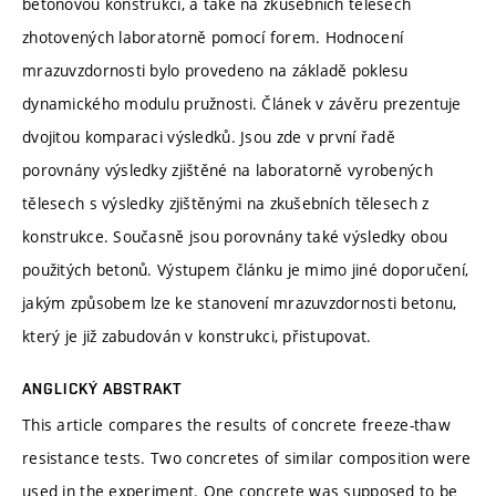
betonovou konstrukci, a také na zkušebních tělesech
zhotovených laboratorně pomocí forem. Hodnocení
mrazuvzdornosti bylo provedeno na základě poklesu
dynamického modulu pružnosti. Článek v závěru prezentuje
dvojitou komparaci výsledků. Jsou zde v první řadě
porovnány výsledky zjištěné na laboratorně vyrobených
tělesech s výsledky zjištěnými na zkušebních tělesech z
konstrukce. Současně jsou porovnány také výsledky obou
použitých betonů. Výstupem článku je mimo jiné doporučení,
jakým způsobem lze ke stanovení mrazuvzdornosti betonu,
který je již zabudován v konstrukci, přistupovat.
ANGLICKÝ ABSTRAKT
This article compares the results of concrete freeze-thaw
resistance tests. Two concretes of similar composition were
used in the experiment. One concrete was supposed to be