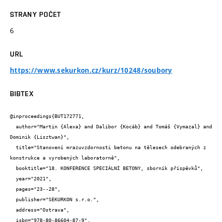
STRANY POČET
6
URL
https://www.sekurkon.cz/kurz/10248/soubory
BIBTEX
@inproceedings{BUT172771,

  author="Martin {Alexa} and Dalibor {Kocáb} and Tomáš {Vymazal} and 
Dominik {Lisztwan}",

  title="Stanovení mrazuvzdornosti betonu na tělesech odebraných z 
konstrukce a vyrobených laboratorně",

  booktitle="18. KONFERENCE SPECIÁLNÍ BETONY, sborník příspěvků",

  year="2021",

  pages="23--28",

  publisher="SEKURKON s.r.o.",

  address="Ostrava",

  isbn="978-80-86604-87-9",
