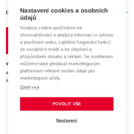
Závěrečné práce
Studium bez bariér
Zpracování osobních údajů uchazečů o studium
Firemní spolupráce
Nastavení cookies a osobních
Mezinárodní vědecká rada
O UNIVERZITĚ
Doktorské studium
Podpora podnikání
E-přihláška
údajů
Zahraniční spolupráce
Systém zajišťování kvality výzkumu
Profil univerzity
Soubory cookie používáme ke
Spolupráce se školami
Vysoké
Výzkumné infrastruktury
shromažďování a analýze informací o výkonu
Udržitelná univerzita
učení
Služby univerzity
Transfer znalostí
a používání webu, zajištění fungování funkcí
technické
Podnikavá univerzita / ContriBUTe
Mezinárodní dohody
ze sociálních médií a ke zlepšení a
Open Science
v
Bezpečná univerzita
přizpůsobení obsahu a reklam. Se souhlasem
Univerzitní sítě
Brně
Projekty
můžeme také předávat marketingovým
VYSOKÉ UČENÍ TECHNICKÉ V BRNĚ
Vyznamenání
platformám některé osobní údaje pro
Projekty ze strukturálních fondů
Antonínská 548/1
www.vut.cz
marketingové účely.
Organizační struktura
602 00 Brno
vut@vutbr.cz
Specifický výzkum
Zjistit více
Úřední deska
Ochrana osobních údajů
POVOLIT VŠE
(externí
Pracovní příležitosti
Nastavení
odkaz)
Podpora a rozvoj zaměstnanců a studujících