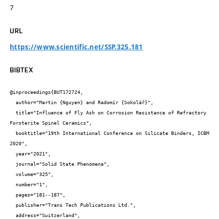
7
URL
https://www.scientific.net/SSP.325.181
BIBTEX
@inproceedings{BUT172724,

  author="Martin {Nguyen} and Radomír {Sokolář}",

  title="Influence of Fly Ash on Corrosion Resistance of Refractory 
Forsterite Spinel Ceramics",

  booktitle="19th International Conference on Silicate Binders, ICBM 
2020",

  year="2021",

  journal="Solid State Phenomena",

  volume="325",

  number="1",

  pages="181--187",

  publisher="Trans Tech Publications Ltd.",

  address="Switzerland",
