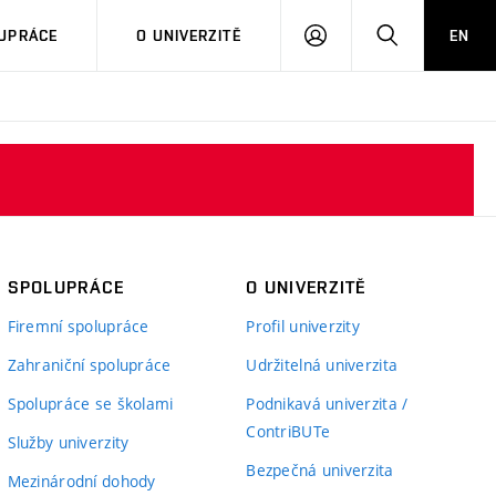
PŘIHLÁSIT
HLEDAT
UPRÁCE
O UNIVERZITĚ
EN
SE
SPOLUPRÁCE
O UNIVERZITĚ
Firemní spolupráce
Profil univerzity
Zahraniční spolupráce
Udržitelná univerzita
Spolupráce se školami
Podnikavá univerzita /
ContriBUTe
Služby univerzity
Bezpečná univerzita
Mezinárodní dohody