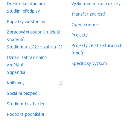
Doktorské studium
Výzkumné infrastruktury
Studijní předpisy
Transfer znalostí
Poplatky za studium
Open Science
Zpracování osobních údajů
Projekty
studentů
Projekty ze strukturálních
Studium a stáže v zahraničí
fondů
Uznání zahraničního
Specifický výzkum
vzdělání
Stipendia
(externí
Knihovny
odkaz)
Sociální bezpečí
Studium bez bariér
Podpora podnikání