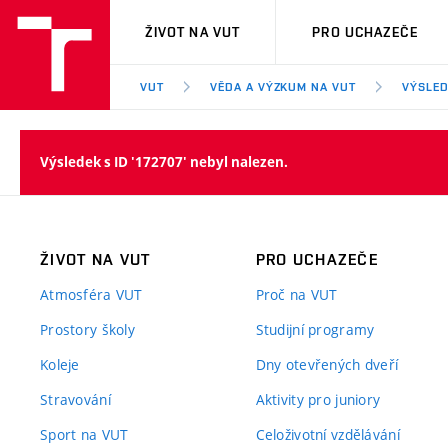
VUT
ŽIVOT NA VUT
PRO UCHAZEČE
VUT
VĚDA A VÝZKUM NA VUT
VÝSLED
Výsledek s ID '172707' nebyl nalezen.
ŽIVOT NA VUT
PRO UCHAZEČE
Atmosféra VUT
Proč na VUT
Prostory školy
Studijní programy
Koleje
Dny otevřených dveří
Stravování
Aktivity pro juniory
Sport na VUT
Celoživotní vzdělávání