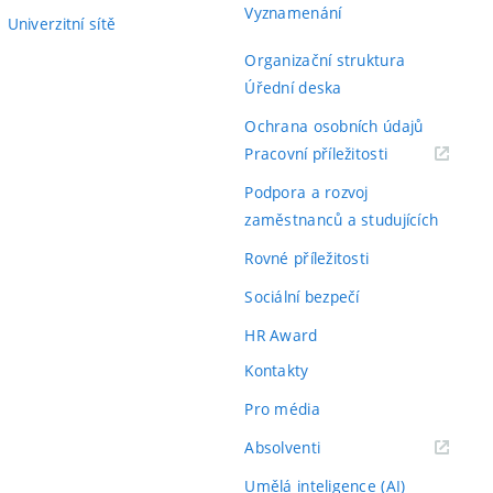
Vyznamenání
Univerzitní sítě
Organizační struktura
Úřední deska
Ochrana osobních údajů
(externí
Pracovní příležitosti
odkaz)
Podpora a rozvoj
zaměstnanců a studujících
Rovné příležitosti
Sociální bezpečí
HR Award
Kontakty
Pro média
(externí
Absolventi
odkaz)
Umělá inteligence (AI)