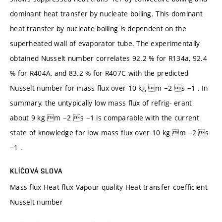
dominant heat transfer by nucleate boiling. This dominant
heat transfer by nucleate boiling is dependent on the
superheated wall of evaporator tube. The experimentally
obtained Nusselt number correlates 92.2 % for R134a, 92.4
% for R404A, and 83.2 % for R407C with the predicted
Nusselt number for mass flux over 10 kg m −2 s −1 . In
summary, the untypically low mass flux of refrig- erant
about 9 kg m −2 s −1 is comparable with the current
state of knowledge for low mass flux over 10 kg m −2 s
−1 .
KLÍČOVÁ SLOVA
Mass flux Heat flux Vapour quality Heat transfer coefficient
Nusselt number