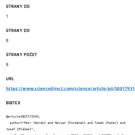
STRANY OD
1
STRANY DO
8
STRANY POČET
8
URL
https://www.sciencedirect.com/science/article/pii/S001793
BIBTEX
@article{BUT172543,

  author="Petr {Horák} and Marian {Formánek} and Tomáš {Fečer} and 
Josef {Plášek}",
