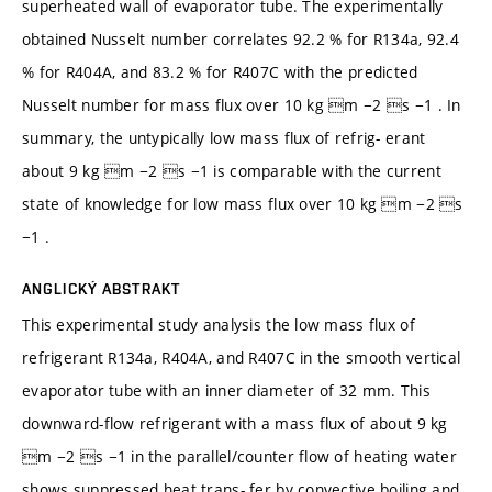
superheated wall of evaporator tube. The experimentally
obtained Nusselt number correlates 92.2 % for R134a, 92.4
% for R404A, and 83.2 % for R407C with the predicted
Nusselt number for mass flux over 10 kg m −2 s −1 . In
summary, the untypically low mass flux of refrig- erant
about 9 kg m −2 s −1 is comparable with the current
state of knowledge for low mass flux over 10 kg m −2 s
−1 .
ANGLICKÝ ABSTRAKT
This experimental study analysis the low mass flux of
refrigerant R134a, R404A, and R407C in the smooth vertical
evaporator tube with an inner diameter of 32 mm. This
downward-flow refrigerant with a mass flux of about 9 kg
m −2 s −1 in the parallel/counter flow of heating water
shows suppressed heat trans- fer by convective boiling and