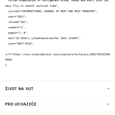
  title="Evaporation of refrigerant R134a, R404A and R407C with low 
mass flux in smooth vertical tube",

  journal="INTERNATIONAL JOURNAL OF HEAT AND MASS TRANSFER",

  year="2021",

  volume="181",

  number="1",

  pages="1--8",

  doi="10.1016/j.ijheatmasstransfer.2021.121845",

  issn="0017-9310",

url="https://www.sciencedirect.com/science/article/pii/S001793102100
9509"

}
ŽIVOT NA VUT
Atmosféra VUT
PRO UCHAZEČE
Prostory školy
Proč na VUT