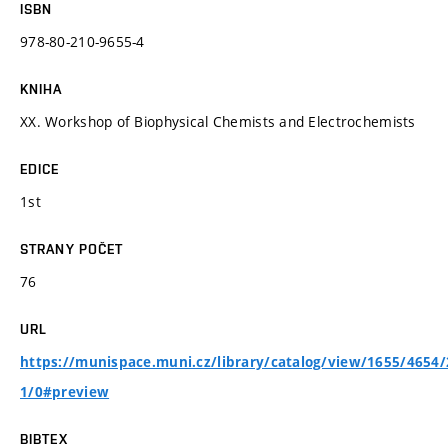
ISBN
978-80-210-9655-4
KNIHA
XX. Workshop of Biophysical Chemists and Electrochemists
EDICE
1st
STRANY POČET
76
URL
https://munispace.muni.cz/library/catalog/view/1655/4654/
1/0#preview
BIBTEX