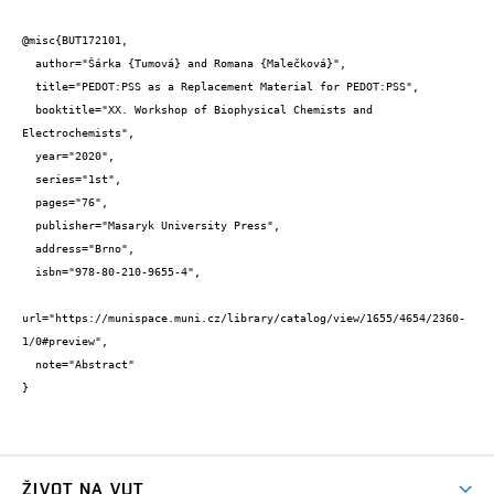
@misc{BUT172101,

  author="Šárka {Tumová} and Romana {Malečková}",

  title="PEDOT:PSS as a Replacement Material for PEDOT:PSS",

  booktitle="XX. Workshop of Biophysical Chemists and 
Electrochemists",

  year="2020",

  series="1st",

  pages="76",

  publisher="Masaryk University Press",

  address="Brno",

  isbn="978-80-210-9655-4",

url="https://munispace.muni.cz/library/catalog/view/1655/4654/2360-
1/0#preview",

  note="Abstract"

}
ŽIVOT NA VUT