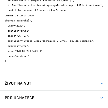
  author="Richard {Heger} and Miloslav {Pekař}",

  title="Characterization of Hydrogels with Amphiphilic Structures",

  booktitle="Studentská odborná konference 

CHEMIE JE ŽIVOT 2020

Sborník abstraktů",

  year="2020",

  edition="první",

  pages="66--67",

  publisher="Vysoké učení technické v Brně, Fakulta chemická",

  address="Brno",

  isbn="978-80-214-5920-0",

  note="Abstract"

}
ŽIVOT NA VUT
Atmosféra VUT
PRO UCHAZEČE
Prostory školy
Proč na VUT