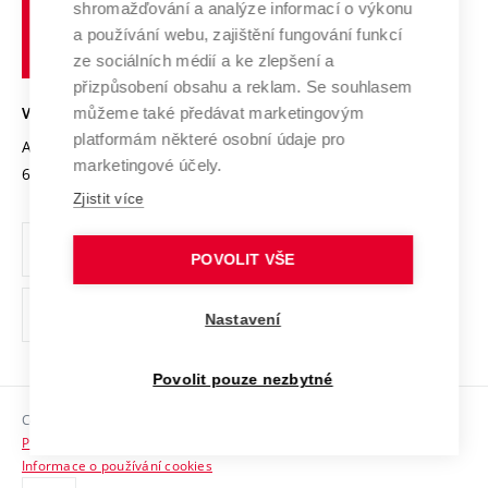
shromažďování a analýze informací o výkonu
Udržitelná univerzita
učení
Služby univerzity
Transfer znalostí
a používání webu, zajištění fungování funkcí
technické
Podnikavá univerzita / ContriBUTe
Mezinárodní dohody
ze sociálních médií a ke zlepšení a
Open Science
v
Bezpečná univerzita
přizpůsobení obsahu a reklam. Se souhlasem
Univerzitní sítě
Brně
Projekty
můžeme také předávat marketingovým
VYSOKÉ UČENÍ TECHNICKÉ V BRNĚ
Vyznamenání
platformám některé osobní údaje pro
Projekty ze strukturálních fondů
Antonínská 548/1
www.vut.cz
marketingové účely.
Organizační struktura
602 00 Brno
vut@vutbr.cz
Specifický výzkum
Zjistit více
Úřední deska
Ochrana osobních údajů
POVOLIT VŠE
(externí
Pracovní příležitosti
Nastavení
odkaz)
Podpora a rozvoj zaměstnanců a studujících
Povolit pouze nezbytné
Rovné příležitosti
Copyright © 2026 VUT
Sociální bezpečí
Prohlášení o přístupnosti
HR Award
Informace o používání cookies