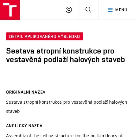
VUT
PŘIHLÁSIT
HLEDAT
MENU
SE
DETAIL APLIKOVANÉHO VÝSLEDKU
Sestava stropní konstrukce pro
vestavěná podlaží halových staveb
ORIGINÁLNÍ NÁZEV
Sestava stropní konstrukce pro vestavěná podlaží halových
staveb
ANGLICKÝ NÁZEV
Assembly of the ceiling structure for the built-in floors of