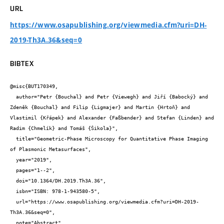
URL
https://www.osapublishing.org/viewmedia.cfm?uri=DH-
2019-Th3A.36&seq=0
BIBTEX
@misc{BUT170349,

  author="Petr {Bouchal} and Petr {Viewegh} and Jiří {Babocký} and 
Zdeněk {Bouchal} and Filip {Ligmajer} and Martin {Hrtoň} and 
Vlastimil {Křápek} and Alexander {Faßbender} and Stefan {Linden} and 
Radim {Chmelík} and Tomáš {Šikola}",

  title="Geometric-Phase Microscopy for Quantitative Phase Imaging 
of Plasmonic Metasurfaces",

  year="2019",

  pages="1--2",

  doi="10.1364/DH.2019.Th3A.36",

  isbn="ISBN: 978-1-943580-5",

  url="https://www.osapublishing.org/viewmedia.cfm?uri=DH-2019-
Th3A.36&seq=0",

  note="Abstract"
