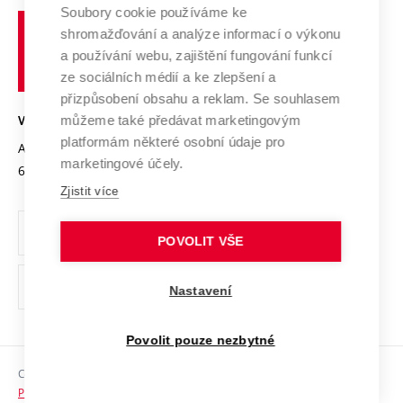
Profil univerzity
Soubory cookie používáme ke
Spolupráce se školami
Vysoké
Výzkumné infrastruktury
shromažďování a analýze informací o výkonu
Udržitelná univerzita
učení
Služby univerzity
Transfer znalostí
a používání webu, zajištění fungování funkcí
technické
Podnikavá univerzita / ContriBUTe
Mezinárodní dohody
ze sociálních médií a ke zlepšení a
Open Science
v
Bezpečná univerzita
přizpůsobení obsahu a reklam. Se souhlasem
Univerzitní sítě
Brně
Projekty
můžeme také předávat marketingovým
VYSOKÉ UČENÍ TECHNICKÉ V BRNĚ
Vyznamenání
platformám některé osobní údaje pro
Projekty ze strukturálních fondů
Antonínská 548/1
www.vut.cz
marketingové účely.
Organizační struktura
602 00 Brno
vut@vutbr.cz
Specifický výzkum
Zjistit více
Úřední deska
Ochrana osobních údajů
POVOLIT VŠE
(externí
Pracovní příležitosti
Nastavení
odkaz)
Podpora a rozvoj zaměstnanců a studujících
Povolit pouze nezbytné
Rovné příležitosti
Copyright © 2026 VUT
Sociální bezpečí
Prohlášení o přístupnosti