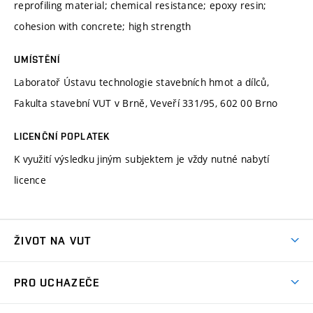
reprofiling material; chemical resistance; epoxy resin;
cohesion with concrete; high strength
UMÍSTĚNÍ
Laboratoř Ústavu technologie stavebních hmot a dílců,
Fakulta stavební VUT v Brně, Veveří 331/95, 602 00 Brno
LICENČNÍ POPLATEK
K využití výsledku jiným subjektem je vždy nutné nabytí
licence
ŽIVOT NA VUT
Atmosféra VUT
PRO UCHAZEČE
Prostory školy
Proč na VUT