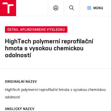
VUT
PŘIHLÁSIT
HLEDAT
MENU
SE
DETAIL APLIKOVANÉHO VÝSLEDKU
HighTech polymerní reprofilační
hmota s vysokou chemickou
odolností
ORIGINÁLNÍ NÁZEV
HighTech polymerní reprofilační hmota s vysokou chemickou
odolností
ANGLICKÝ NÁZEV