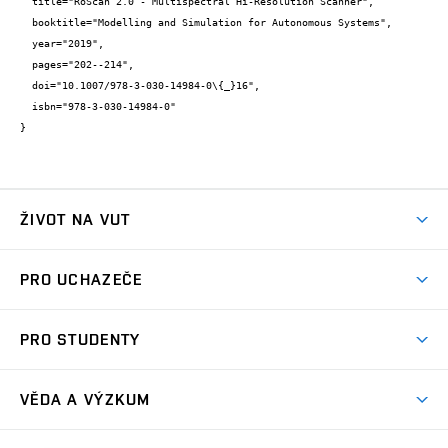
  title="RoScan 2.0 - Multispectral Hi-Resolution Scanner",

  booktitle="Modelling and Simulation for Autonomous Systems",

  year="2019",

  pages="202--214",

  doi="10.1007/978-3-030-14984-0\{_}16",

  isbn="978-3-030-14984-0"

}
ŽIVOT NA VUT
Atmosféra VUT
PRO UCHAZEČE
Prostory školy
Proč na VUT
Koleje
PRO STUDENTY
Studijní programy
Stravování
Předměty
Studijní předpisy
Studium a stáže v zahraničí
Stipendia
Dny otevřených dveří
VĚDA A VÝZKUM
Sport na VUT
(externí
Studijní programy
Poplatky za studium
Uznání zahraničního vzdělání
Knihovny
Aktivity pro juniory
Studentský život
odkaz)
Věda a výzkum na VUT