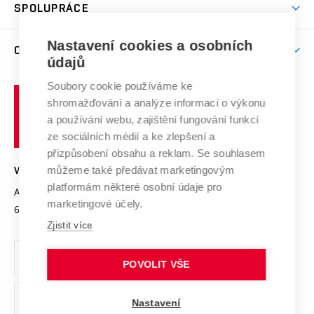
Harmonogram akademického roku
Zpracování osobních údajů studentů
Sociální bezpečí
SPOLUPRÁCE
Celoživotní vzdělávání
Brno
Podpora excelence
Závěrečné práce
Studium bez bariér
Zpracování osobních údajů uchazečů o studium
Firemní spolupráce
Nastavení cookies a osobních
Mezinárodní vědecká rada
O UNIVERZITĚ
Doktorské studium
Podpora podnikání
E-přihláška
údajů
Zahraniční spolupráce
Systém zajišťování kvality výzkumu
Profil univerzity
Soubory cookie používáme ke
Spolupráce se školami
Vysoké
Výzkumné infrastruktury
shromažďování a analýze informací o výkonu
Udržitelná univerzita
učení
Služby univerzity
Transfer znalostí
a používání webu, zajištění fungování funkcí
technické
Podnikavá univerzita / ContriBUTe
Mezinárodní dohody
ze sociálních médií a ke zlepšení a
Open Science
v
Bezpečná univerzita
přizpůsobení obsahu a reklam. Se souhlasem
Univerzitní sítě
Brně
Projekty
můžeme také předávat marketingovým
VYSOKÉ UČENÍ TECHNICKÉ V BRNĚ
Vyznamenání
platformám některé osobní údaje pro
Projekty ze strukturálních fondů
Antonínská 548/1
www.vut.cz
marketingové účely.
Organizační struktura
602 00 Brno
vut@vutbr.cz
Specifický výzkum
Zjistit více
Úřední deska
Ochrana osobních údajů
POVOLIT VŠE
(externí
Pracovní příležitosti
Nastavení
odkaz)