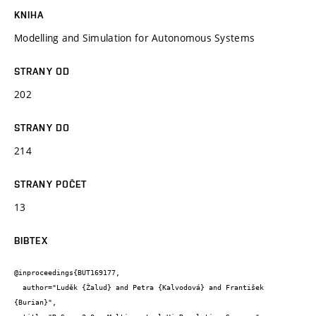
KNIHA
Modelling and Simulation for Autonomous Systems
STRANY OD
202
STRANY DO
214
STRANY POČET
13
BIBTEX
@inproceedings{BUT169177,

  author="Luděk {Žalud} and Petra {Kalvodová} and František 
{Burian}",
