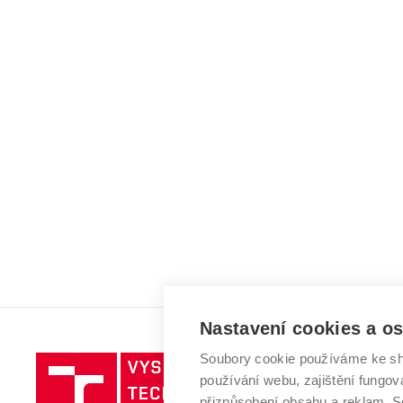
Nastavení cookies a o
Soubory cookie používáme ke sh
Vysoké
používání webu, zajištění fungová
učení
přizpůsobení obsahu a reklam.