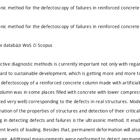
onic method for the defectoscopy of failures in reinforced concret
onic method for the defectoscopy of failures in reinforced concret
 v databázi WoS či Scopus
ctive diagnostic methods is currently important not only with regar
gard to sustainable development, which is getting more and more to 
 defectoscopy of a reinforced concrete column made with artificial
column was in some places filled with concrete with lower compress
d very well) corresponding to the defects in real structures. Mo
nation of the properties of structures and detection of their critic
g in detecting defects and failures is the ultrasonic method. It en
rent levels of loading. Besides that, permanent deformation will al
gauge. Additional measurements were performed to detect permane