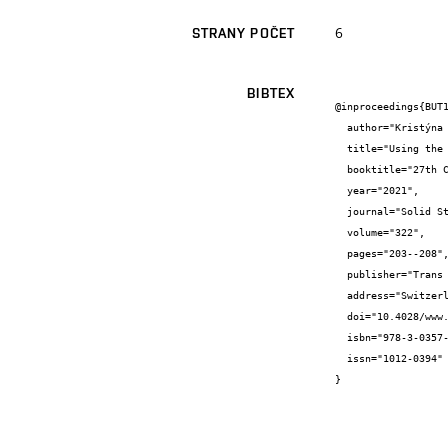
6
STRANY POČET
BIBTEX
@inproceedings{BUT1
  author="Kristýna {Hrabová} and Sabina {Olejková} and Petr {Cikrle} and Tomáš {Vymazal}",

  title="Using the ultrasonic method for the defectoscopy of failures in reinforced concrete columns",

  booktitle="27th Concrete Days",

  year="2021",

  journal="Solid State Phenomena",

  volume="322",

  pages="203--208",

  publisher="Trans Tech Publications Ltd",

  address="Switzerland",

  doi="10.4028/www.scientific.net/SSP.322.203",

  isbn="978-3-0357-1821-8",

  issn="1012-0394"

}