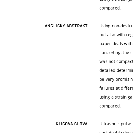
compared.
Using non-destru
ANGLICKÝ ABSTRAKT
but also with re
paper deals with
concreting, the 
was not compacte
detailed determi
be very promisin
failures at diffe
using a strain 
compared.
Ultrasonic pulse
KLÍČOVÁ SLOVA
sustainable dev