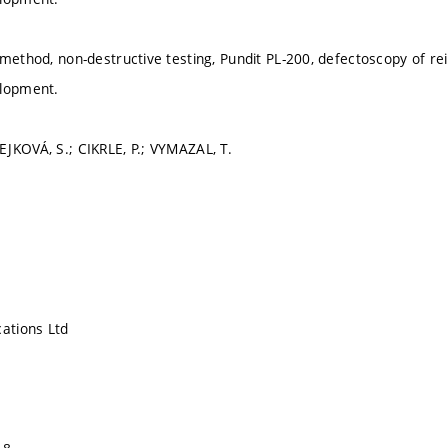
 method, non-destructive testing, Pundit PL-200, defectoscopy of r
elopment.
JKOVÁ, S.; CIKRLE, P.; VYMAZAL, T.
cations Ltd