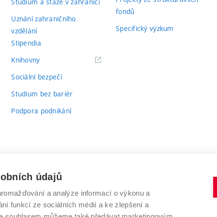
Studium a stáže v zahraničí
fondů
Uznání zahraničního
Specifický výzkum
vzdělání
Stipendia
(externí
Knihovny
odkaz)
Sociální bezpečí
Studium bez bariér
Podpora podnikání
sobních údajů
romažďování a analýze informací o výkonu a
VYSOKÉ UČENÍ TECHNICKÉ V BRNĚ
ní funkcí ze sociálních médií a ke zlepšení a
Antonínská 548/1
www.vut.cz
 Se souhlasem můžeme také předávat marketingovým