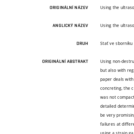
Using the ultras
ORIGINÁLNÍ NÁZEV
Using the ultras
ANGLICKÝ NÁZEV
Stať ve sborníku
DRUH
Using non-destru
ORIGINÁLNÍ ABSTRAKT
but also with re
paper deals with
concreting, the 
was not compacte
detailed determi
be very promisin
failures at diffe
using a strain 