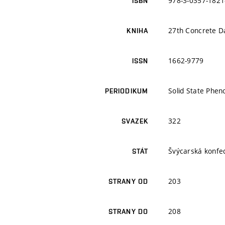
978-3-0357-1821
ISBN
27th Concrete D
KNIHA
1662-9779
ISSN
Solid State Phe
PERIODIKUM
322
SVAZEK
Švýcarská konfe
STÁT
203
STRANY OD
208
STRANY DO