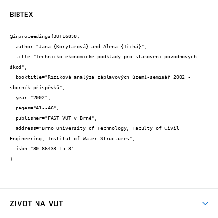
BIBTEX
@inproceedings{BUT16838,

  author="Jana {Korytárová} and Alena {Tichá}",

  title="Technicko-ekonomické podklady pro stanovení povodňových 
škod",

  booktitle="Riziková analýza záplavových území-seminář 2002 -
sborník příspěvků",

  year="2002",

  pages="41--46",

  publisher="FAST VUT v Brně",

  address="Brno University of Technology, Faculty of Civil 
Engineering, Institut of Water Structures",

  isbn="80-86433-15-3"

}
ŽIVOT NA VUT