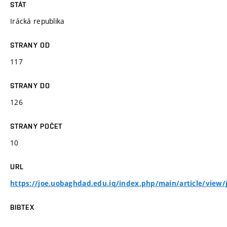
STÁT
Irácká republika
STRANY OD
117
STRANY DO
126
STRANY POČET
10
URL
https://joe.uobaghdad.edu.iq/index.php/main/article/view/j
BIBTEX