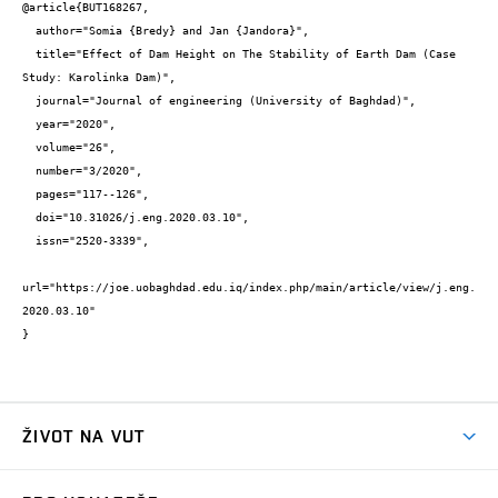
@article{BUT168267,

  author="Somia {Bredy} and Jan {Jandora}",

  title="Effect of Dam Height on The Stability of Earth Dam (Case 
Study: Karolinka Dam)",

  journal="Journal of engineering (University of Baghdad)",

  year="2020",

  volume="26",

  number="3/2020",

  pages="117--126",

  doi="10.31026/j.eng.2020.03.10",

  issn="2520-3339",

url="https://joe.uobaghdad.edu.iq/index.php/main/article/view/j.eng.
2020.03.10"

}
ŽIVOT NA VUT
Atmosféra VUT