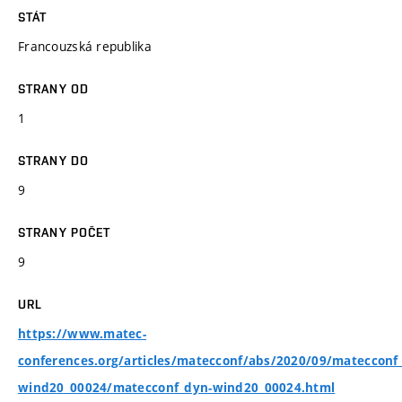
STÁT
Francouzská republika
STRANY OD
1
STRANY DO
9
STRANY POČET
9
URL
https://www.matec-
conferences.org/articles/matecconf/abs/2020/09/matecconf
wind20_00024/matecconf_dyn-wind20_00024.html