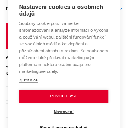
Zpracování osobních údajů uchazečů o studium
Firemní spolupráce
Nastavení cookies a osobních
Mezinárodní vědecká rada
O UNIVERZITĚ
Doktorské studium
Podpora podnikání
E-přihláška
údajů
Zahraniční spolupráce
Systém zajišťování kvality výzkumu
Profil univerzity
Soubory cookie používáme ke
Spolupráce se školami
Vysoké
Výzkumné infrastruktury
shromažďování a analýze informací o výkonu
Udržitelná univerzita
učení
Služby univerzity
Transfer znalostí
a používání webu, zajištění fungování funkcí
technické
Podnikavá univerzita / ContriBUTe
Mezinárodní dohody
ze sociálních médií a ke zlepšení a
Open Science
v
Bezpečná univerzita
přizpůsobení obsahu a reklam. Se souhlasem
Univerzitní sítě
Brně
Projekty
můžeme také předávat marketingovým
VYSOKÉ UČENÍ TECHNICKÉ V BRNĚ
Vyznamenání
platformám některé osobní údaje pro
Projekty ze strukturálních fondů
Antonínská 548/1
www.vut.cz
marketingové účely.
Organizační struktura
602 00 Brno
vut@vutbr.cz
Specifický výzkum
Zjistit více
Úřední deska
Ochrana osobních údajů
POVOLIT VŠE
(externí
Pracovní příležitosti
Nastavení
odkaz)
Podpora a rozvoj zaměstnanců a studujících
Povolit pouze nezbytné