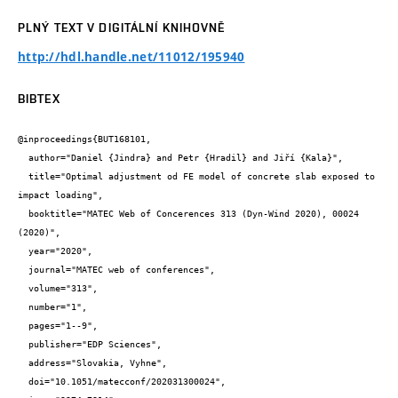
PLNÝ TEXT V DIGITÁLNÍ KNIHOVNĚ
http://hdl.handle.net/11012/195940
BIBTEX
@inproceedings{BUT168101,

  author="Daniel {Jindra} and Petr {Hradil} and Jiří {Kala}",

  title="Optimal adjustment od FE model of concrete slab exposed to 
impact loading",

  booktitle="MATEC Web of Concerences 313 (Dyn-Wind 2020), 00024 
(2020)",

  year="2020",

  journal="MATEC web of conferences",

  volume="313",

  number="1",

  pages="1--9",

  publisher="EDP Sciences",

  address="Slovakia, Vyhne",

  doi="10.1051/matecconf/202031300024",
