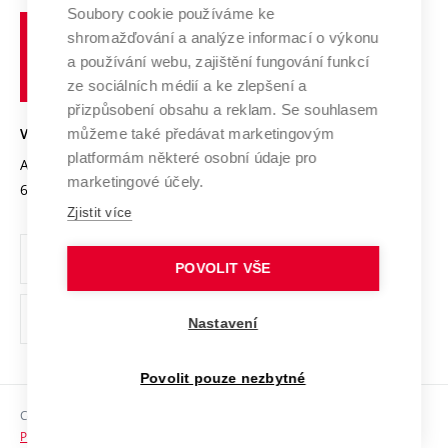
Profil univerzity
Soubory cookie používáme ke
Spolupráce se školami
Vysoké
Výzkumné infrastruktury
shromažďování a analýze informací o výkonu
Udržitelná univerzita
učení
Služby univerzity
Transfer znalostí
a používání webu, zajištění fungování funkcí
technické
Podnikavá univerzita / ContriBUTe
Mezinárodní dohody
ze sociálních médií a ke zlepšení a
Open Science
v
Bezpečná univerzita
přizpůsobení obsahu a reklam. Se souhlasem
Univerzitní sítě
Brně
Projekty
můžeme také předávat marketingovým
VYSOKÉ UČENÍ TECHNICKÉ V BRNĚ
Vyznamenání
platformám některé osobní údaje pro
Projekty ze strukturálních fondů
Antonínská 548/1
www.vut.cz
marketingové účely.
Organizační struktura
602 00 Brno
vut@vutbr.cz
Specifický výzkum
Zjistit více
Úřední deska
Ochrana osobních údajů
POVOLIT VŠE
(externí
Pracovní příležitosti
Nastavení
odkaz)
Podpora a rozvoj zaměstnanců a studujících
Povolit pouze nezbytné
Rovné příležitosti
Copyright © 2026 VUT
Sociální bezpečí
Prohlášení o přístupnosti