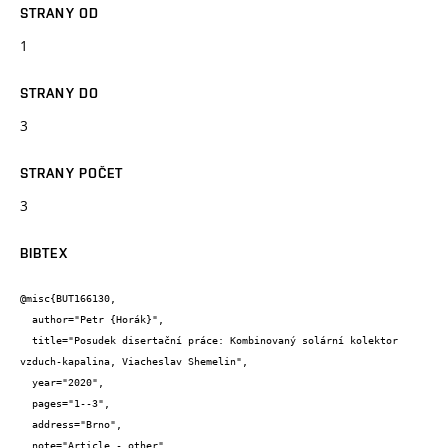
STRANY OD
1
STRANY DO
3
STRANY POČET
3
BIBTEX
@misc{BUT166130,

  author="Petr {Horák}",

  title="Posudek disertační práce: Kombinovaný solární kolektor 
vzduch-kapalina, Viacheslav Shemelin",

  year="2020",

  pages="1--3",

  address="Brno",

  note="Article - other"
