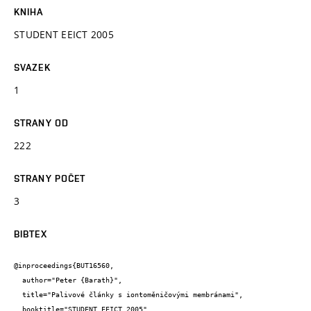
KNIHA
STUDENT EEICT 2005
SVAZEK
1
STRANY OD
222
STRANY POČET
3
BIBTEX
@inproceedings{BUT16560,

  author="Peter {Barath}",

  title="Palivové články s iontoměničovými membránami",

  booktitle="STUDENT EEICT 2005",
