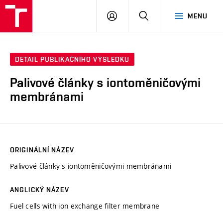
VUT
PŘIHLÁSIT
HLEDAT
MENU
SE
DETAIL PUBLIKAČNÍHO VÝSLEDKU
Palivové články s iontoměničovými
membránami
ORIGINÁLNÍ NÁZEV
Palivové články s iontoměničovými membránami
ANGLICKÝ NÁZEV
Fuel cells with ion exchange filter membrane