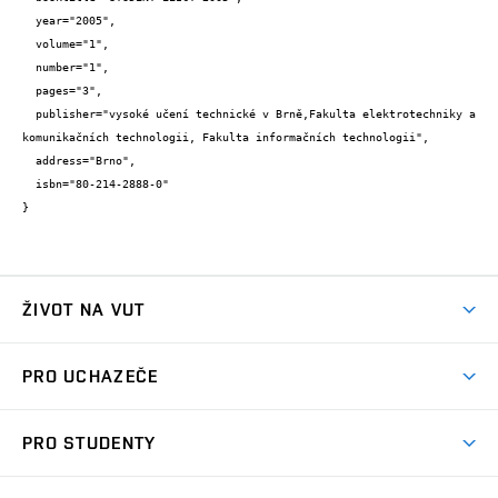
  year="2005",

  volume="1",

  number="1",

  pages="3",

  publisher="vysoké učení technické v Brně,Fakulta elektrotechniky a 
komunikačních technologii, Fakulta informačních technologii",

  address="Brno",

  isbn="80-214-2888-0"

}
ŽIVOT NA VUT
Atmosféra VUT
PRO UCHAZEČE
Prostory školy
Proč na VUT
Koleje
PRO STUDENTY
Studijní programy
Stravování
Předměty
Studijní předpisy
Studium a stáže v zahraničí
Stipendia