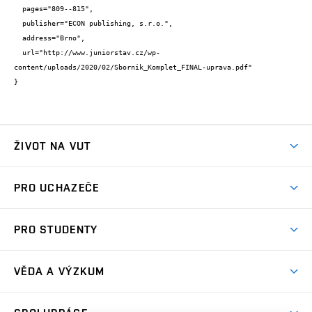
  pages="809--815",

  publisher="ECON publishing, s.r.o.",

  address="Brno",

  url="http://www.juniorstav.cz/wp-
content/uploads/2020/02/Sbornik_Komplet_FINAL-uprava.pdf"

}
ŽIVOT NA VUT
Atmosféra VUT
PRO UCHAZEČE
Prostory školy
Proč na VUT
Koleje
PRO STUDENTY
Studijní programy
Stravování
Předměty
Studijní předpisy
Studium a stáže v zahraničí
Stipendia
Dny otevřených dveří
VĚDA A VÝZKUM
Sport na VUT
(externí
Studijní programy
Poplatky za studium
Uznání zahraničního vzdělání
Knihovny
Aktivity pro juniory
Studentský život
odkaz)
Věda a výzkum na VUT
Harmonogram akademického roku
Zpracování osobních údajů studentů
Sociální bezpečí