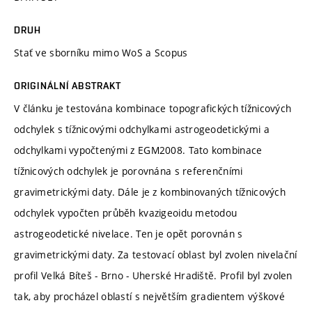
DRUH
Stať ve sborníku mimo WoS a Scopus
ORIGINÁLNÍ ABSTRAKT
V článku je testována kombinace topografických tížnicových
odchylek s tížnicovými odchylkami astrogeodetickými a
odchylkami vypočtenými z EGM2008. Tato kombinace
tížnicových odchylek je porovnána s referenčními
gravimetrickými daty. Dále je z kombinovaných tížnicových
odchylek vypočten průběh kvazigeoidu metodou
astrogeodetické nivelace. Ten je opět porovnán s
gravimetrickými daty. Za testovací oblast byl zvolen nivelační
profil Velká Bíteš - Brno - Uherské Hradiště. Profil byl zvolen
tak, aby procházel oblastí s největším gradientem výškové