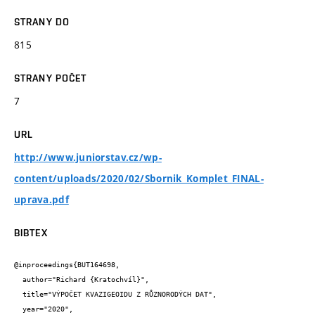
STRANY DO
815
STRANY POČET
7
URL
http://www.juniorstav.cz/wp-
content/uploads/2020/02/Sbornik_Komplet_FINAL-
uprava.pdf
BIBTEX
@inproceedings{BUT164698,

  author="Richard {Kratochvíl}",

  title="VÝPOČET KVAZIGEOIDU Z RŮZNORODÝCH DAT",

  year="2020",
