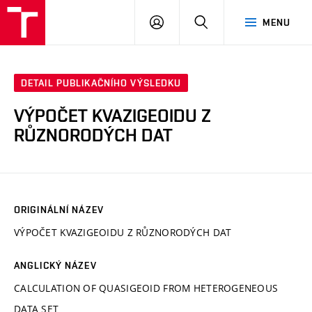
VUT
PŘIHLÁSIT
HLEDAT
MENU
SE
DETAIL PUBLIKAČNÍHO VÝSLEDKU
VÝPOČET KVAZIGEOIDU Z
RŮZNORODÝCH DAT
ORIGINÁLNÍ NÁZEV
VÝPOČET KVAZIGEOIDU Z RŮZNORODÝCH DAT
ANGLICKÝ NÁZEV
CALCULATION OF QUASIGEOID FROM HETEROGENEOUS
DATA SET