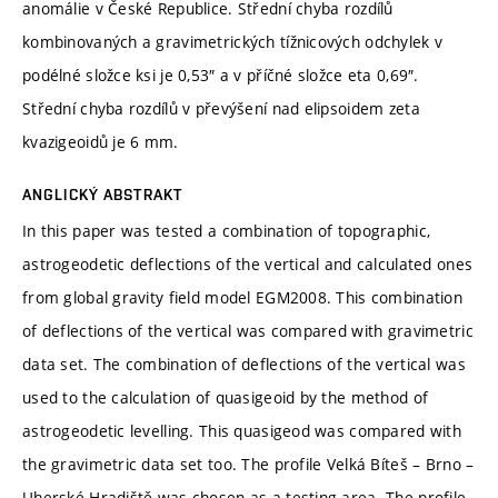
anomálie v České Republice. Střední chyba rozdílů
kombinovaných a gravimetrických tížnicových odchylek v
podélné složce ksi je 0,53″ a v příčné složce eta 0,69″.
Střední chyba rozdílů v převýšení nad elipsoidem zeta
kvazigeoidů je 6 mm.
ANGLICKÝ ABSTRAKT
In this paper was tested a combination of topographic,
astrogeodetic deflections of the vertical and calculated ones
from global gravity field model EGM2008. This combination
of deflections of the vertical was compared with gravimetric
data set. The combination of deflections of the vertical was
used to the calculation of quasigeoid by the method of
astrogeodetic levelling. This quasigeod was compared with
the gravimetric data set too. The profile Velká Bíteš – Brno –
Uherské Hradiště was chosen as a testing area. The profile