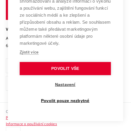
shromažďování a analýze informací o výkonu
Udržitelná univerzita
učení
Služby univerzity
Transfer znalostí
a používání webu, zajištění fungování funkcí
technické
Podnikavá univerzita / ContriBUTe
Mezinárodní dohody
ze sociálních médií a ke zlepšení a
Open Science
v
Bezpečná univerzita
přizpůsobení obsahu a reklam. Se souhlasem
Univerzitní sítě
Brně
Projekty
můžeme také předávat marketingovým
VYSOKÉ UČENÍ TECHNICKÉ V BRNĚ
Vyznamenání
platformám některé osobní údaje pro
Projekty ze strukturálních fondů
Antonínská 548/1
www.vut.cz
marketingové účely.
Organizační struktura
602 00 Brno
vut@vutbr.cz
Specifický výzkum
Zjistit více
Úřední deska
Ochrana osobních údajů
POVOLIT VŠE
(externí
Pracovní příležitosti
Nastavení
odkaz)
Podpora a rozvoj zaměstnanců a studujících
Povolit pouze nezbytné
Rovné příležitosti
Copyright © 2026 VUT
Sociální bezpečí
Prohlášení o přístupnosti
HR Award
Informace o používání cookies