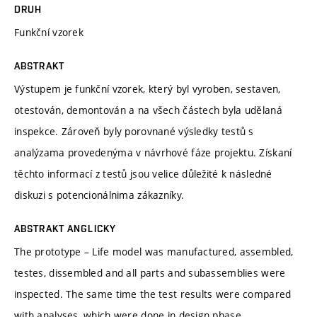
DRUH
Funkční vzorek
ABSTRAKT
Výstupem je funkční vzorek, který byl vyroben, sestaven,
otestován, demontován a na všech částech byla udělaná
inspekce. Zároveň byly porovnané výsledky testů s
analýzama provedenýma v návrhové fáze projektu. Získaní
těchto informací z testů jsou velice důležité k následné
diskuzi s potencionálnima zákazníky.
ABSTRAKT ANGLICKY
The prototype – Life model was manufactured, assembled,
testes, dissembled and all parts and subassemblies were
inspected. The same time the test results were compared
with analyses, which were done in design phase.