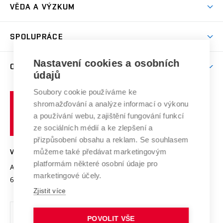
Dny otevřených dveří
VĚDA A VÝZKUM
Sport na VUT
(externí
Studijní programy
Poplatky za studium
Uznání zahraničního vzdělání
Knihovny
Aktivity pro juniory
Studentský život
odkaz)
Věda a výzkum na VUT
Harmonogram akademického roku
Zpracování osobních údajů studentů
Sociální bezpečí
SPOLUPRÁCE
Celoživotní vzdělávání
Brno
Podpora excelence
Závěrečné práce
Studium bez bariér
Zpracování osobních údajů uchazečů o studium
Firemní spolupráce
Nastavení cookies a osobních
Mezinárodní vědecká rada
O UNIVERZITĚ
Doktorské studium
Podpora podnikání
E-přihláška
údajů
Zahraniční spolupráce
Systém zajišťování kvality výzkumu
Profil univerzity
Soubory cookie používáme ke
Spolupráce se školami
Vysoké
Výzkumné infrastruktury
shromažďování a analýze informací o výkonu
Udržitelná univerzita
učení
Služby univerzity
Transfer znalostí
a používání webu, zajištění fungování funkcí
technické
Podnikavá univerzita / ContriBUTe
Mezinárodní dohody
ze sociálních médií a ke zlepšení a
Open Science
v
Bezpečná univerzita
přizpůsobení obsahu a reklam. Se souhlasem
Univerzitní sítě
Brně
Projekty
můžeme také předávat marketingovým
VYSOKÉ UČENÍ TECHNICKÉ V BRNĚ
Vyznamenání
platformám některé osobní údaje pro
Projekty ze strukturálních fondů
Antonínská 548/1
www.vut.cz
marketingové účely.
Organizační struktura
602 00 Brno
vut@vutbr.cz
Specifický výzkum
Zjistit více
Úřední deska
Ochrana osobních údajů
POVOLIT VŠE