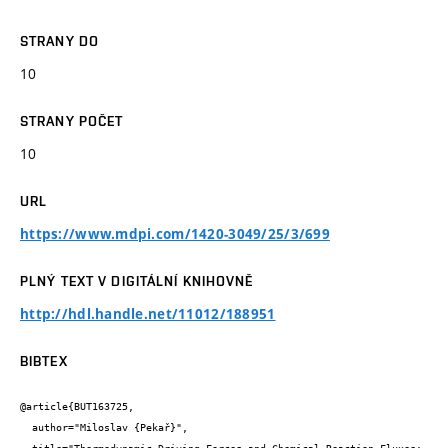
STRANY DO
10
STRANY POČET
10
URL
https://www.mdpi.com/1420-3049/25/3/699
PLNÝ TEXT V DIGITÁLNÍ KNIHOVNĚ
http://hdl.handle.net/11012/188951
BIBTEX
@article{BUT163725,

  author="Miloslav {Pekař}",
