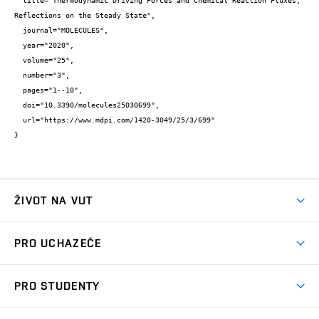
  title="Thermodynamic Driving Forces and Chemical Reaction Fluxes; 
Reflections on the Steady State",

  journal="MOLECULES",

  year="2020",

  volume="25",

  number="3",

  pages="1--10",

  doi="10.3390/molecules25030699",

  url="https://www.mdpi.com/1420-3049/25/3/699"

}
ŽIVOT NA VUT
Atmosféra VUT
PRO UCHAZEČE
Prostory školy
Proč na VUT
Koleje
PRO STUDENTY
Studijní programy
Stravování
Předměty
Studijní předpisy
Studium a stáže v zahraničí
Stipendia