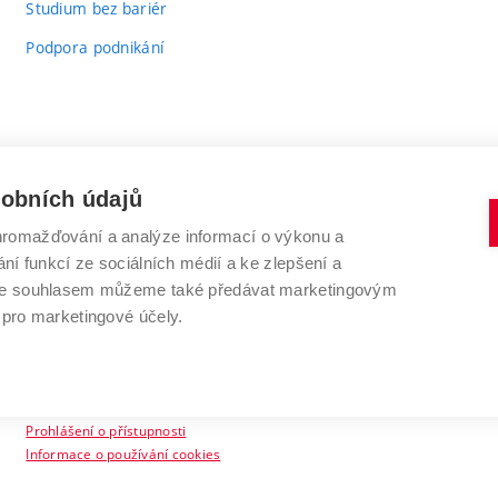
Studium bez bariér
Podpora podnikání
sobních údajů
romažďování a analýze informací o výkonu a
VYSOKÉ UČENÍ TECHNICKÉ V BRNĚ
ní funkcí ze sociálních médií a ke zlepšení a
Antonínská 548/1
www.vut.cz
 Se souhlasem můžeme také předávat marketingovým
602 00 Brno
vut@vutbr.cz
 pro marketingové účely.
Prohlášení o přístupnosti
Informace o používání cookies