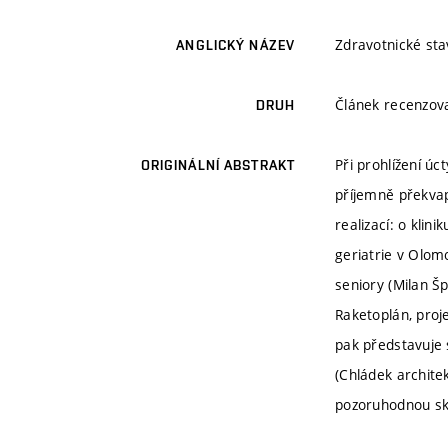
Zdravotnické sta
ANGLICKÝ NÁZEV
Článek recenzo
DRUH
Při prohlížení ú
ORIGINÁLNÍ ABSTRAKT
příjemně překvapí
realizací: o klin
geriatrie v Olom
seniory (Milan Šp
Raketoplán, proj
pak představuje 
(Chládek archite
pozoruhodnou sku