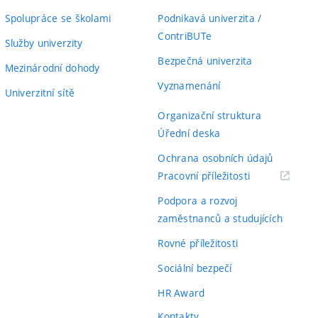
Spolupráce se školami
Podnikavá univerzita /
ContriBUTe
Služby univerzity
Bezpečná univerzita
Mezinárodní dohody
Vyznamenání
Univerzitní sítě
Organizační struktura
Úřední deska
Ochrana osobních údajů
(externí
Pracovní příležitosti
odkaz)
Podpora a rozvoj
zaměstnanců a studujících
Rovné příležitosti
Sociální bezpečí
HR Award
Kontakty