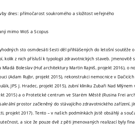
vby dnes: přímočarost soukromého a složitost veřejného
vaný mimo WoS a Scopus
ctyhodných sto osmdesáti šesti děl přihlášených do letošní soutěže 
, kolik z nich přísluší k typologii zdravotnických staveb. Jmenovitě 
iku Mladá Boleslav (Huť architektury Martin Rajniš, projekt 2016), o no
ouci (Adam Rujbr, projekt 2015), rekonstrukci nemocnice v Dačicíc
ulák, JPS J. Hradec, projekt 2015), zubní kliniku Zubaři Nad Mlýnem 
ekt 2015) a o Protetické centrum ve Starém Městě (Rusina Frei archit
sakrální prostor začleněný do stávajícího zdravotnického zařízení, j
kti, projekt 2017). Tento – v našich podmínkách jistě obsáhlý a sou
tečnost, a sice že pouze dvě z pěti jmenovaných realizací byly fin