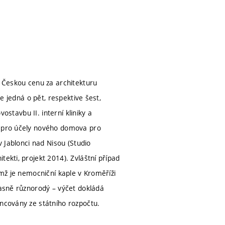
o Českou cenu za architekturu
se jedná o pět, respektive šest,
vostavbu II. interní kliniky a
h pro účely nového domova pro
v Jablonci nad Nisou (Studio
ekti, projekt 2014). Zvláštní případ
ímž je nemocniční kaple v Kroměříži
časně různorodý – výčet dokládá
ancovány ze státního rozpočtu.