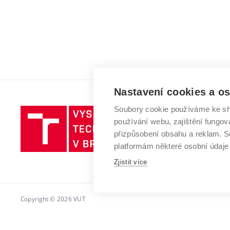
Nastavení cookies a o
Soubory cookie používáme ke sh
Vysoké
používání webu, zajištění fungová
učení
přizpůsobení obsahu a reklam.
technické
platformám některé osobní údaje
v
Brně
Zjistit více
Copyright © 2026 VUT