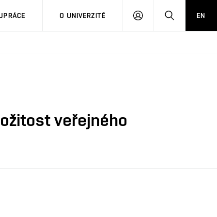
PŘIHLÁSIT
HLEDAT
UPRÁCE
O UNIVERZITĚ
EN
SE
ožitost veřejného