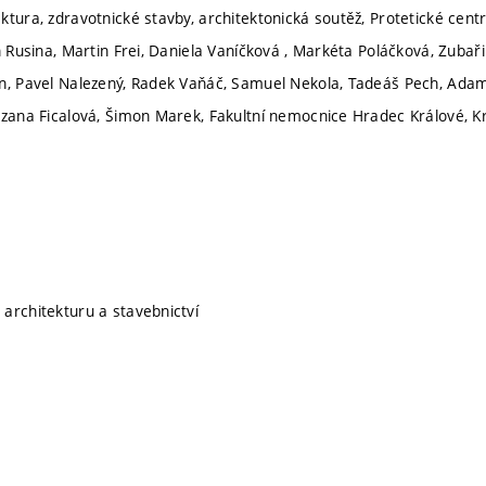
ktura, zdravotnické stavby, architektonická soutěž, Protetické cen
in Rusina, Martin Frei, Daniela Vaníčková , Markéta Poláčková, Zuba
n, Pavel Nalezený, Radek Vaňáč, Samuel Nekola, Tadeáš Pech, Adam
uzana Ficalová, Šimon Marek, Fakultní nemocnice Hradec Králové, 
architekturu a stavebnictví