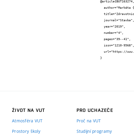
@article{BUT163274,
  author="Markéta {Žáčková}",

  title="Zdravotnické stavby dnes: přímočarost soukromého a složitost veřejného",

  journal="Stavba",

  year="2019",

  number="4",

  pages="39--41",

  issn="1210-9568",

  url="https://www.stavbaweb.cz/stavba-4-2019-21978/clanek.html"

}
ŽIVOT NA VUT
PRO UCHAZEČE
Atmosféra VUT
Proč na VUT
Prostory školy
Studijní programy