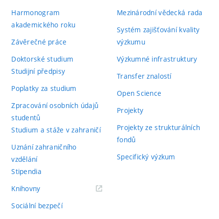
Harmonogram
Mezinárodní vědecká rada
akademického roku
Systém zajišťování kvality
Závěrečné práce
výzkumu
Doktorské studium
Výzkumné infrastruktury
Studijní předpisy
Transfer znalostí
Poplatky za studium
Open Science
Zpracování osobních údajů
Projekty
studentů
Projekty ze strukturálních
Studium a stáže v zahraničí
fondů
Uznání zahraničního
Specifický výzkum
vzdělání
Stipendia
(externí
Knihovny
odkaz)
Sociální bezpečí