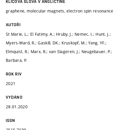
KLÍČOVÁ SLOVA V ANGLIČTINĚ
graphene, molecular magnets, electron spin resonance
AUTOŘI
St Marie, L.; El Fatimy, A.; Hruby, J.; Nemec, I.; Hunt, J.;
Myers-Ward, R.; Gaskill, DK.; Kruskopf, M.; Yang, YF.;
Elmquist, R.; Marx, R.; van Slageren, J.; Neugebauer, P.;
Barbara, P.
ROK RIV
2021
VYDÁNO
28.01.2020
ISSN
2515-7639