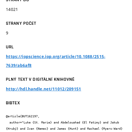
14021
STRANY POČET
9
URL
https://iopscience.iop.org/article/10.1088/2515-
7639/ab6af8
PLNÝ TEXT V DIGITÁLNÍ KNIHOVNĚ
http://hdl.handle.net/11012/209151
BIBTEX
@article{BUT162197,

  author="Luke {St. Marie} and Abdelouahad {El Fatimy} and Jakub 
{Hrubý} and Ivan {Nemec} and James {Hunt} and Rachael {Myers-Ward} 