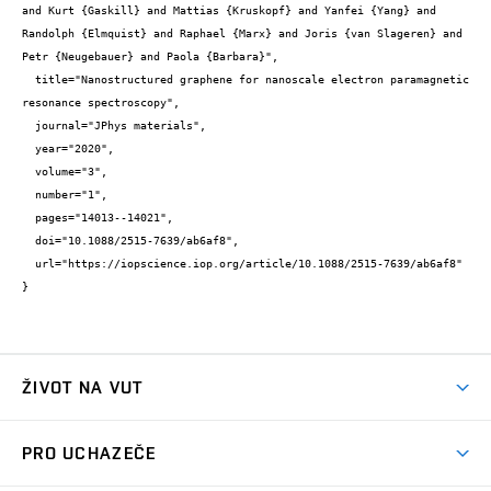
and Kurt {Gaskill} and Mattias {Kruskopf} and Yanfei {Yang} and 
Randolph {Elmquist} and Raphael {Marx} and Joris {van Slageren} and 
Petr {Neugebauer} and Paola {Barbara}",

  title="Nanostructured graphene for nanoscale electron paramagnetic 
resonance spectroscopy",

  journal="JPhys materials",

  year="2020",

  volume="3",

  number="1",

  pages="14013--14021",

  doi="10.1088/2515-7639/ab6af8",

  url="https://iopscience.iop.org/article/10.1088/2515-7639/ab6af8"

}
ŽIVOT NA VUT
Atmosféra VUT
PRO UCHAZEČE
Prostory školy