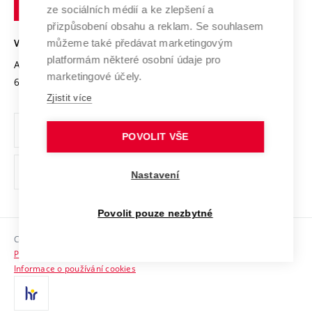
technické
Podnikavá univerzita / ContriBUTe
Mezinárodní dohody
ze sociálních médií a ke zlepšení a
Open Science
v
Bezpečná univerzita
přizpůsobení obsahu a reklam. Se souhlasem
Univerzitní sítě
Brně
Projekty
můžeme také předávat marketingovým
VYSOKÉ UČENÍ TECHNICKÉ V BRNĚ
Vyznamenání
platformám některé osobní údaje pro
Projekty ze strukturálních fondů
Antonínská 548/1
www.vut.cz
marketingové účely.
Organizační struktura
602 00 Brno
vut@vutbr.cz
Specifický výzkum
Zjistit více
Úřední deska
Ochrana osobních údajů
POVOLIT VŠE
(externí
Pracovní příležitosti
Nastavení
odkaz)
Podpora a rozvoj zaměstnanců a studujících
Povolit pouze nezbytné
Rovné příležitosti
Copyright © 2026 VUT
Sociální bezpečí
Prohlášení o přístupnosti
HR Award
Informace o používání cookies
Kontakty