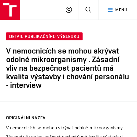
VUT
PŘIHLÁSIT
HLEDAT
MENU
SE
DETAIL PUBLIKAČNÍHO VÝSLEDKU
V nemocnicích se mohou skrývat
odolné mikroorganismy . Zásadní
vliv na bezpečnost pacientů má
kvalita výstavby i chování personálu
- interview
ORIGINÁLNÍ NÁZEV
V nemocnicích se mohou skrývat odolné mikroorganismy .
Zásadní vliv na bezpečnost pacientů má kvalita výstavby i