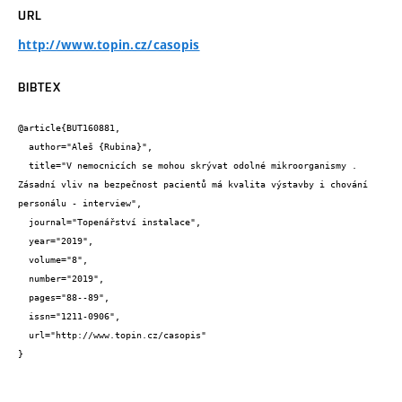
URL
http://www.topin.cz/casopis
BIBTEX
@article{BUT160881,

  author="Aleš {Rubina}",

  title="V nemocnicích se mohou skrývat odolné mikroorganismy . 
Zásadní vliv na bezpečnost pacientů má kvalita výstavby i chování 
personálu - interview",

  journal="Topenářství instalace",

  year="2019",

  volume="8",

  number="2019",

  pages="88--89",

  issn="1211-0906",

  url="http://www.topin.cz/casopis"

}