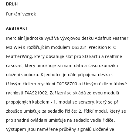
DRUH
Funkční vzorek
ABSTRAKT
Inerciální jednotka využívá vývojovou desku Adafruit Feather
M0 WiFi s rozšiřujícím modulem DS3231 Precision RTC
FeatherWing, který obsahuje slot pro SD kartu a realtime
časovač, který umožňuje záznam data a času okamžiku
uložení souboru. K jednotce je dále připojena deska s
tříosým čidlem zrychlení FXOS8700 a tříosým čidlem úhlové
rychlosti FXAS21002. Zařízení se skládá ze dvou modulů
propojených kabelem - 1. modul se senzory, který se při
zkoušce umisťuje za sedadlo řidiče; 2. řídící modul, který se
pro snadné ovládaní umisťuje na sedadlo vedle řidiče.
Výstupem jsou naměřené průběhy signálů uložené ve