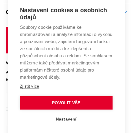
Závěrečné práce
Studium bez bariér
Zpracování osobních údajů uchazečů o studium
Firemní spolupráce
Mezinárodní vědecká rada
Nastavení cookies a osobních
O UNIVERZITĚ
Doktorské studium
Podpora podnikání
E-přihláška
údajů
Zahraniční spolupráce
Systém zajišťování kvality výzkumu
Profil univerzity
Spolupráce se školami
Soubory cookie používáme ke
Vysoké
Výzkumné infrastruktury
shromažďování a analýze informací o výkonu
Udržitelná univerzita
učení
Služby univerzity
Transfer znalostí
a používání webu, zajištění fungování funkcí
technické
Podnikavá univerzita / ContriBUTe
Mezinárodní dohody
ze sociálních médií a ke zlepšení a
Open Science
v
Bezpečná univerzita
přizpůsobení obsahu a reklam. Se souhlasem
Univerzitní sítě
Brně
Projekty
můžeme také předávat marketingovým
VYSOKÉ UČENÍ TECHNICKÉ V BRNĚ
Vyznamenání
platformám některé osobní údaje pro
Projekty ze strukturálních fondů
Antonínská 548/1
www.vut.cz
marketingové účely.
Organizační struktura
602 00 Brno
vut@vutbr.cz
Specifický výzkum
Zjistit více
Úřední deska
Ochrana osobních údajů
POVOLIT VŠE
(externí
Pracovní příležitosti
Nastavení
odkaz)
Podpora a rozvoj zaměstnanců a studujících