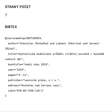
STRANY POČET
7
BIBTEX
@inproceedings{BUT160554,

  author="Stanislav {Kotaška} and Lubomír {Petrula} and Jaromír 
{Říha}",

  title="Hydraulické modelování průběhu zvláštní povodně v kaskádě 
vodních děl",

  booktitle="Vodní toky 2019",

  year="2019",

  pages="5--11",

  publisher="Lesnická práce, s.r.o.",

  address="Kostelec nad Černými Lesy",

  isbn="978-80-7458-118-2"

}