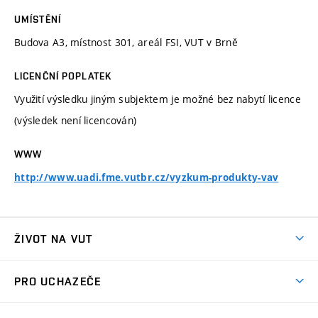
UMÍSTĚNÍ
Budova A3, místnost 301, areál FSI, VUT v Brně
LICENČNÍ POPLATEK
Využití výsledku jiným subjektem je možné bez nabytí licence
(výsledek není licencován)
WWW
http://www.uadi.fme.vutbr.cz/vyzkum-produkty-vav
ŽIVOT NA VUT
Atmosféra VUT
PRO UCHAZEČE
Prostory školy
Proč na VUT