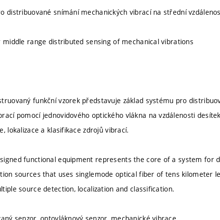
o distribuované snímání mechanických vibrací na střední vzdálenos
r middle range distributed sensing of mechanical vibrations
truovaný funkční vzorek představuje základ systému pro distribuov
brací pomocí jednovidového optického vlákna na vzdálenosti desít
, lokalizace a klasifikace zdrojů vibrací.
igned functional equipment represents the core of a system for d
tion sources that uses singlemode optical fiber of tens kilometer le
iple source detection, localization and classification.
vaný senzor, optovláknový senzor, mechanické vibrace