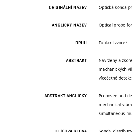
Optická sonda pr
ORIGINÁLNÍ NÁZEV
Optical probe fo
ANGLICKÝ NÁZEV
Funkční vzorek
DRUH
Navržený a zkons
ABSTRAKT
mechanických vi
vícečetné detekce
Proposed and des
ABSTRAKT ANGLICKY
mechanical vibra
simultaneous mult
Sonda, distribuo
KLÍČOVÁ SLOVA