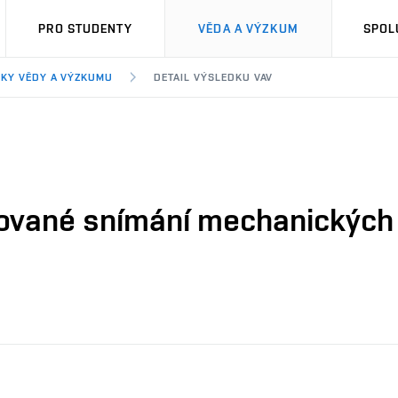
PRO STUDENTY
VĚDA A VÝZKUM
SPOL
KY VĚDY A VÝZKUMU
DETAIL VÝSLEDKU VAV
uované snímání mechanických v