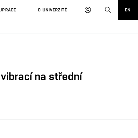
PŘIHLÁSIT
HLEDAT
UPRÁCE
O UNIVERZITĚ
EN
SE
ibrací na střední