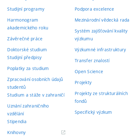
Studijní programy
Podpora excelence
Harmonogram
Mezinárodní vědecká rada
akademického roku
Systém zajišťování kvality
Závěrečné práce
výzkumu
Doktorské studium
Výzkumné infrastruktury
Studijní předpisy
Transfer znalostí
Poplatky za studium
Open Science
Zpracování osobních údajů
Projekty
studentů
Projekty ze strukturálních
Studium a stáže v zahraničí
fondů
Uznání zahraničního
Specifický výzkum
vzdělání
Stipendia
(externí
Knihovny
odkaz)