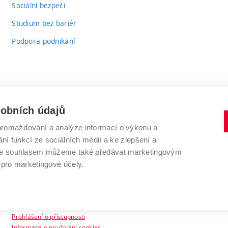
Sociální bezpečí
Studium bez bariér
Podpora podnikání
sobních údajů
romažďování a analýze informací o výkonu a
VYSOKÉ UČENÍ TECHNICKÉ V BRNĚ
ní funkcí ze sociálních médií a ke zlepšení a
Antonínská 548/1
www.vut.cz
 Se souhlasem můžeme také předávat marketingovým
602 00 Brno
vut@vutbr.cz
 pro marketingové účely.
Prohlášení o přístupnosti
Informace o používání cookies