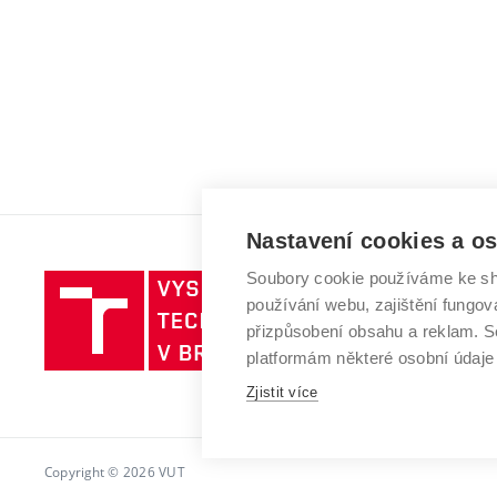
Nastavení cookies a o
Soubory cookie používáme ke sh
Vysoké
používání webu, zajištění fungová
učení
přizpůsobení obsahu a reklam.
technické
platformám některé osobní údaje
v
Zjistit více
Brně
Copyright © 2026 VUT