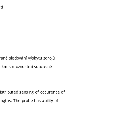
ti
ané sledování výskytu zdrojů
ek km s možnostmi současné
istributed sensing of occurence of
ngths. The probe has ability of