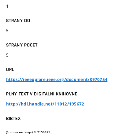
1
STRANY DO
5
STRANY POČET
5
URL
https://ieeexplore.ieee.org/document/8970754
PLNÝ TEXT V DIGITÁLNÍ KNIHOVNĚ
http://hdl.handle.net/11012/195672
BIBTEX
@inproceedings{BUT159675,
