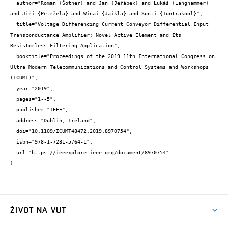
  author="Roman {Šotner} and Jan {Jeřábek} and Lukáš {Langhammer} 
and Jiří {Petržela} and Winai {Jaikla} and Sunti {Tuntrakool}",

  title="Voltage Differencing Current Conveyor Differential Input 
Transconductance Amplifier: Novel Active Element and Its 
Resistorless Filtering Application",

  booktitle="Proceedings of the 2019 11th International Congress on 
Ultra Modern Telecommunications and Control Systems and Workshops 
(ICUMT)",

  year="2019",

  pages="1--5",

  publisher="IEEE",

  address="Dublin, Ireland",

  doi="10.1109/ICUMT48472.2019.8970754",

  isbn="978-1-7281-5764-1",

  url="https://ieeexplore.ieee.org/document/8970754"

}
ŽIVOT NA VUT