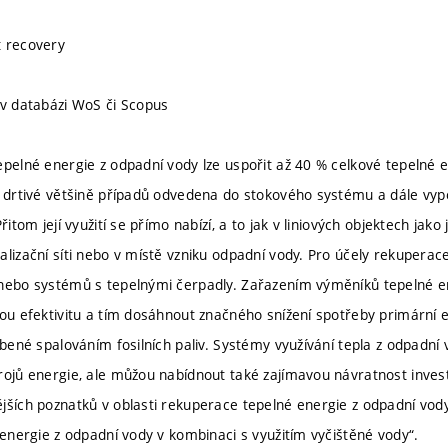
t recovery
 v databázi WoS či Scopus
epelné energie z odpadní vody lze uspořit až 40 % celkové tepelné 
v drtivé většině případů odvedena do stokového systému a dále vyp
řitom její využití se přímo nabízí, a to jak v liniových objektech jako 
alizační síti nebo v místě vzniku odpadní vody. Pro účely rekuperac
 nebo systémů s tepelnými čerpadly. Zařazením výměníků tepelné e
kou efektivitu a tím dosáhnout značného snížení spotřeby primární
obené spalováním fosilních paliv. Systémy využívání tepla z odpadní v
rojů energie, ale můžou nabídnout také zajímavou návratnost inves
jších poznatků v oblasti rekuperace tepelné energie z odpadní vod
 energie z odpadní vody v kombinaci s využitím vyčištěné vody“.