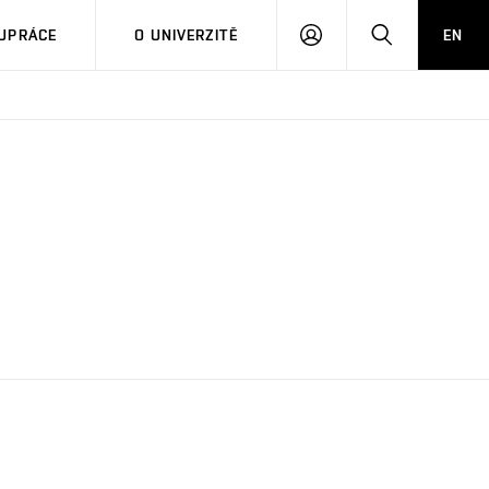
PŘIHLÁSIT
HLEDAT
UPRÁCE
O UNIVERZITĚ
EN
SE