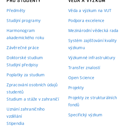
PRO STUDENTY
VĚDA A VÝZKUM
Předměty
Věda a výzkum na VUT
Studijní programy
Podpora excelence
Harmonogram
Mezinárodní vědecká rada
akademického roku
Systém zajišťování kvality
Závěrečné práce
výzkumu
Doktorské studium
Výzkumné infrastruktury
Studijní předpisy
Transfer znalostí
Poplatky za studium
Open Science
Zpracování osobních údajů
Projekty
studentů
Projekty ze strukturálních
Studium a stáže v zahraničí
fondů
Uznání zahraničního
Specifický výzkum
vzdělání
Stipendia