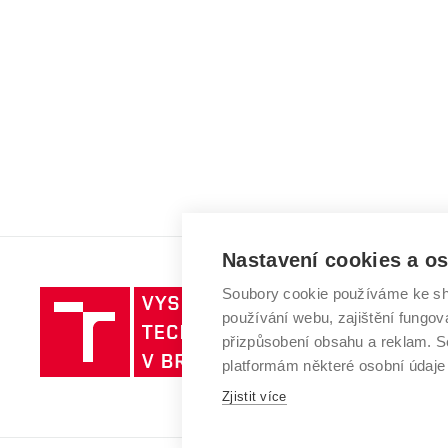
Nastavení cookies a o
Soubory cookie používáme ke sh
Vysoké
používání webu, zajištění fungová
učení
přizpůsobení obsahu a reklam.
technické
platformám některé osobní údaje
v
Brně
Zjistit více