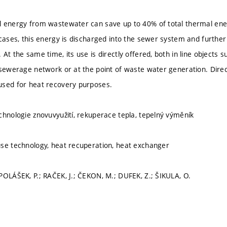
 energy from wastewater can save up to 40% of total thermal ene
 cases, this energy is discharged into the sewer system and further
At the same time, its use is directly offered, both in line objects s
 sewerage network or at the point of waste water generation. Dir
used for heat recovery purposes.
chnologie znovuvyužití, rekuperace tepla, tepelný výměník
se technology, heat recuperation, heat exchanger
POLÁŠEK, P.; RAČEK, J.; ČEKON, M.; DUFEK, Z.; ŠIKULA, O.