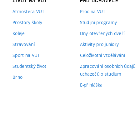
ŽIVOT NA VUT
PRO UCHAZEČE
Atmosféra VUT
Proč na VUT
Prostory školy
Studijní programy
Koleje
Dny otevřených dveří
Stravování
Aktivity pro juniory
Sport na VUT
Celoživotní vzdělávání
Studentský život
Zpracování osobních údajů
uchazečů o studium
Brno
E-přihláška