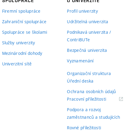
SPOLUPRÁCE
O UNIVERZITĚ
Firemní spolupráce
Profil univerzity
Zahraniční spolupráce
Udržitelná univerzita
Spolupráce se školami
Podnikavá univerzita /
ContriBUTe
Služby univerzity
Bezpečná univerzita
Mezinárodní dohody
Vyznamenání
Univerzitní sítě
Organizační struktura
Úřední deska
Ochrana osobních údajů
(externí
Pracovní příležitosti
odkaz)
Podpora a rozvoj
zaměstnanců a studujících
Rovné příležitosti