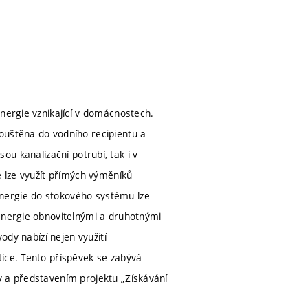
energie vznikající v domácnostech.
ouštěna do vodního recipientu a
jsou kanalizační potrubí, tak i v
e lze využít přímých výměníků
nergie do stokového systému lze
 energie obnovitelnými a druhotnými
ody nabízí nejen využití
tice. Tento příspěvek se zabývá
y a představením projektu „Získávání