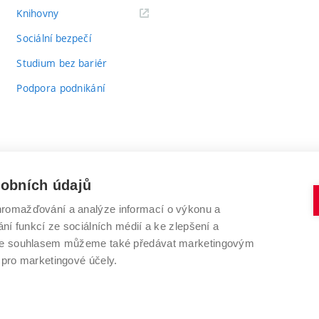
(externí
Knihovny
odkaz)
Sociální bezpečí
Studium bez bariér
Podpora podnikání
sobních údajů
romažďování a analýze informací o výkonu a
VYSOKÉ UČENÍ TECHNICKÉ V BRNĚ
ní funkcí ze sociálních médií a ke zlepšení a
Antonínská 548/1
www.vut.cz
 Se souhlasem můžeme také předávat marketingovým
602 00 Brno
vut@vutbr.cz
 pro marketingové účely.