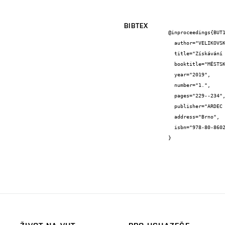
BIBTEX
@inproceedings{BUT1
  author="VELIKOVSKÁ, K. and POLÁŠEK, P. and RAČEK, J. and ČEKON, M. and DUFEK, Z. and ŠIKULA, O.",

  title="Získávání a využití tepelné energie z odpadní vody",

  booktitle="MĚSTSKÉ VODY 2019",

  year="2019",

  number="1.",

  pages="229--234",

  publisher="ARDEC s.r.o.",

  address="Brno",

  isbn="978-80-86020-90-7"

}