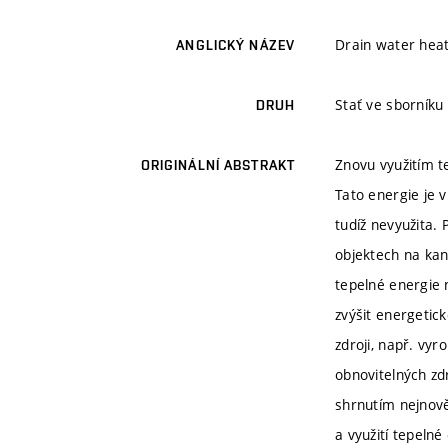
Drain water hea
ANGLICKÝ NÁZEV
Stať ve sborníku
DRUH
Znovu využitím t
ORIGINÁLNÍ ABSTRAKT
Tato energie je 
tudíž nevyužita. P
objektech na kan
tepelné energie
zvýšit energetic
zdroji, např. vyr
obnovitelných zd
shrnutím nejnově
a využití tepelné