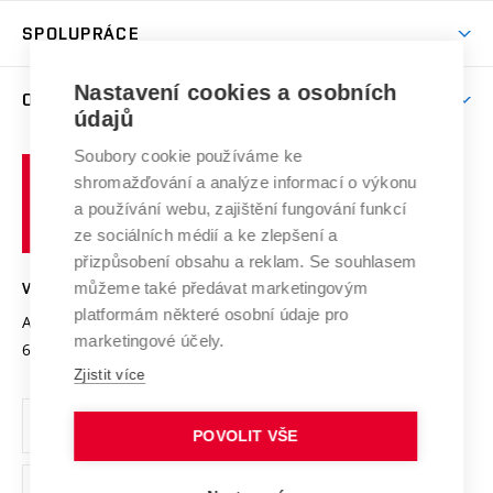
Studentský život
odkaz)
Věda a výzkum na VUT
Harmonogram akademického roku
Zpracování osobních údajů studentů
Sociální bezpečí
SPOLUPRÁCE
Celoživotní vzdělávání
Brno
Podpora excelence
Závěrečné práce
Studium bez bariér
Zpracování osobních údajů uchazečů o studium
Firemní spolupráce
Nastavení cookies a osobních
Mezinárodní vědecká rada
O UNIVERZITĚ
Doktorské studium
Podpora podnikání
E-přihláška
údajů
Zahraniční spolupráce
Systém zajišťování kvality výzkumu
Profil univerzity
Soubory cookie používáme ke
Spolupráce se školami
Vysoké
Výzkumné infrastruktury
shromažďování a analýze informací o výkonu
Udržitelná univerzita
učení
Služby univerzity
Transfer znalostí
a používání webu, zajištění fungování funkcí
technické
Podnikavá univerzita / ContriBUTe
Mezinárodní dohody
ze sociálních médií a ke zlepšení a
Open Science
v
Bezpečná univerzita
přizpůsobení obsahu a reklam. Se souhlasem
Univerzitní sítě
Brně
Projekty
můžeme také předávat marketingovým
VYSOKÉ UČENÍ TECHNICKÉ V BRNĚ
Vyznamenání
platformám některé osobní údaje pro
Projekty ze strukturálních fondů
Antonínská 548/1
www.vut.cz
marketingové účely.
Organizační struktura
602 00 Brno
vut@vutbr.cz
Specifický výzkum
Zjistit více
Úřední deska
Ochrana osobních údajů
POVOLIT VŠE
(externí
Pracovní příležitosti