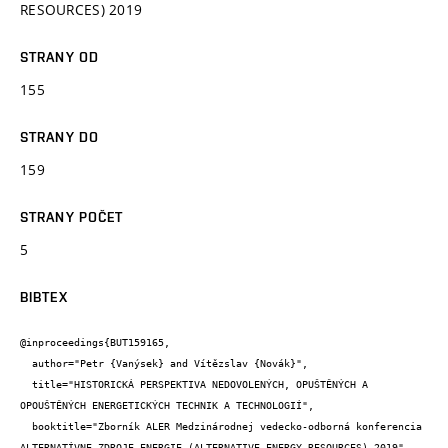
RESOURCES) 2019
STRANY OD
155
STRANY DO
159
STRANY POČET
5
BIBTEX
@inproceedings{BUT159165,

  author="Petr {Vanýsek} and Vítězslav {Novák}",

  title="HISTORICKÁ PERSPEKTIVA NEDOVOLENÝCH, OPUŠTĚNÝCH A 
OPOUŠTĚNÝCH ENERGETICKÝCH TECHNIK A TECHNOLOGIÍ",

  booktitle="Zborník ALER Medzinárodnej vedecko-odborná konferencia 
ALTERNATÍVNE ZDROJE ENERGIE (ALTERNATIVE ENERGY RESOURCES) 2019",
