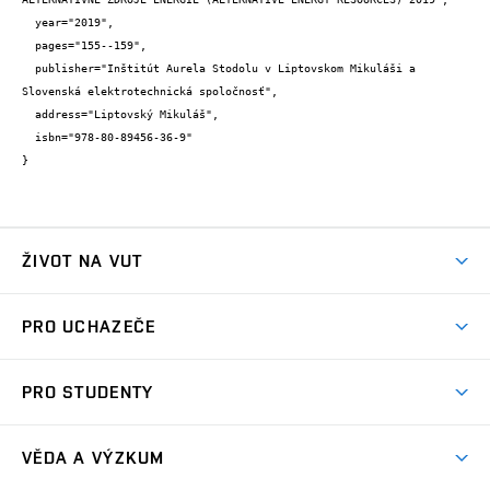
  year="2019",

  pages="155--159",

  publisher="Inštitút Aurela Stodolu v Liptovskom Mikuláši a 
Slovenská elektrotechnická spoločnosť",

  address="Liptovský Mikuláš",

  isbn="978-80-89456-36-9"

}
ŽIVOT NA VUT
Atmosféra VUT
PRO UCHAZEČE
Prostory školy
Proč na VUT
Koleje
PRO STUDENTY
Studijní programy
Stravování
Předměty
Studijní předpisy
Studium a stáže v zahraničí
Stipendia
Dny otevřených dveří
VĚDA A VÝZKUM
Sport na VUT
(externí
Studijní programy
Poplatky za studium
Uznání zahraničního vzdělání
Knihovny
Aktivity pro juniory