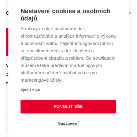
Závěrečné práce
Studium bez bariér
Zpracování osobních údajů uchazečů o studium
Firemní spolupráce
Nastavení cookies a osobních
Mezinárodní vědecká rada
O UNIVERZITĚ
Doktorské studium
Podpora podnikání
E-přihláška
údajů
Zahraniční spolupráce
Systém zajišťování kvality výzkumu
Profil univerzity
Soubory cookie používáme ke
Spolupráce se školami
Vysoké
Výzkumné infrastruktury
shromažďování a analýze informací o výkonu
Udržitelná univerzita
učení
Služby univerzity
Transfer znalostí
a používání webu, zajištění fungování funkcí
technické
Podnikavá univerzita / ContriBUTe
Mezinárodní dohody
ze sociálních médií a ke zlepšení a
Open Science
v
Bezpečná univerzita
přizpůsobení obsahu a reklam. Se souhlasem
Univerzitní sítě
Brně
Projekty
můžeme také předávat marketingovým
VYSOKÉ UČENÍ TECHNICKÉ V BRNĚ
Vyznamenání
platformám některé osobní údaje pro
Projekty ze strukturálních fondů
Antonínská 548/1
www.vut.cz
marketingové účely.
Organizační struktura
602 00 Brno
vut@vutbr.cz
Specifický výzkum
Zjistit více
Úřední deska
Ochrana osobních údajů
POVOLIT VŠE
(externí
Pracovní příležitosti
Nastavení
odkaz)
Podpora a rozvoj zaměstnanců a studujících