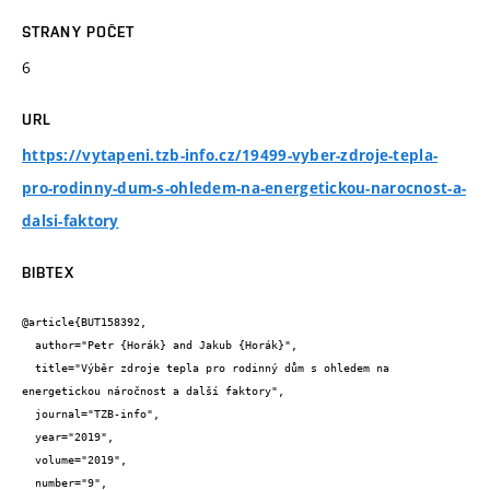
STRANY POČET
6
URL
https://vytapeni.tzb-info.cz/19499-vyber-zdroje-tepla-
pro-rodinny-dum-s-ohledem-na-energetickou-narocnost-a-
dalsi-faktory
BIBTEX
@article{BUT158392,

  author="Petr {Horák} and Jakub {Horák}",

  title="Výběr zdroje tepla pro rodinný dům s ohledem na 
energetickou náročnost a další faktory",

  journal="TZB-info",

  year="2019",

  volume="2019",

  number="9",
