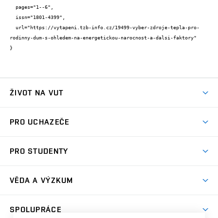
  pages="1--6",

  issn="1801-4399",

  url="https://vytapeni.tzb-info.cz/19499-vyber-zdroje-tepla-pro-
rodinny-dum-s-ohledem-na-energetickou-narocnost-a-dalsi-faktory"

}
ŽIVOT NA VUT
Atmosféra VUT
PRO UCHAZEČE
Prostory školy
Proč na VUT
Koleje
PRO STUDENTY
Studijní programy
Stravování
Předměty
Studijní předpisy
Studium a stáže v zahraničí
Stipendia
Dny otevřených dveří
VĚDA A VÝZKUM
Sport na VUT
(externí
Studijní programy
Poplatky za studium
Uznání zahraničního vzdělání
Knihovny
Aktivity pro juniory
Studentský život
odkaz)
Věda a výzkum na VUT
Harmonogram akademického roku
Zpracování osobních údajů studentů
Sociální bezpečí
SPOLUPRÁCE
Celoživotní vzdělávání
Brno
Podpora excelence