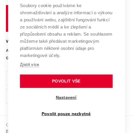
Profil univerzity
Soubory cookie používáme ke
Spolupráce se školami
Vysoké
Výzkumné infrastruktury
shromažďování a analýze informací o výkonu
Udržitelná univerzita
učení
Služby univerzity
Transfer znalostí
a používání webu, zajištění fungování funkcí
technické
Podnikavá univerzita / ContriBUTe
Mezinárodní dohody
ze sociálních médií a ke zlepšení a
Open Science
v
Bezpečná univerzita
přizpůsobení obsahu a reklam. Se souhlasem
Univerzitní sítě
Brně
Projekty
můžeme také předávat marketingovým
VYSOKÉ UČENÍ TECHNICKÉ V BRNĚ
Vyznamenání
platformám některé osobní údaje pro
Projekty ze strukturálních fondů
Antonínská 548/1
www.vut.cz
marketingové účely.
Organizační struktura
602 00 Brno
vut@vutbr.cz
Specifický výzkum
Zjistit více
Úřední deska
Ochrana osobních údajů
POVOLIT VŠE
(externí
Pracovní příležitosti
Nastavení
odkaz)
Podpora a rozvoj zaměstnanců a studujících
Povolit pouze nezbytné
Rovné příležitosti
Copyright © 2026 VUT
Sociální bezpečí
Prohlášení o přístupnosti