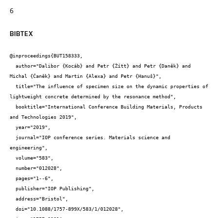
6
BIBTEX
@inproceedings{BUT158333,

  author="Dalibor {Kocáb} and Petr {Žítt} and Petr {Daněk} and 
Michal {Čaněk} and Martin {Alexa} and Petr {Hanuš}",

  title="The influence of specimen size on the dynamic properties of 
lightweight concrete determined by the resonance method",

  booktitle="International Conference Building Materials, Products 
and Technologies 2019",

  year="2019",

  journal="IOP conference series. Materials science and 
engineering",

  volume="583",

  number="012028",

  pages="1--6",

  publisher="IOP Publishing",

  address="Bristol",

  doi="10.1088/1757-899X/583/1/012028",
