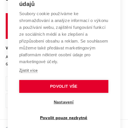
E-přihláška
údajů
Zahraniční spolupráce
Systém zajišťování kvality výzkumu
Profil univerzity
Soubory cookie používáme ke
Spolupráce se školami
Vysoké
Výzkumné infrastruktury
shromažďování a analýze informací o výkonu
Udržitelná univerzita
učení
Služby univerzity
Transfer znalostí
a používání webu, zajištění fungování funkcí
technické
Podnikavá univerzita / ContriBUTe
Mezinárodní dohody
ze sociálních médií a ke zlepšení a
Open Science
v
Bezpečná univerzita
přizpůsobení obsahu a reklam. Se souhlasem
Univerzitní sítě
Brně
Projekty
můžeme také předávat marketingovým
VYSOKÉ UČENÍ TECHNICKÉ V BRNĚ
Vyznamenání
platformám některé osobní údaje pro
Projekty ze strukturálních fondů
Antonínská 548/1
www.vut.cz
marketingové účely.
Organizační struktura
602 00 Brno
vut@vutbr.cz
Specifický výzkum
Zjistit více
Úřední deska
Ochrana osobních údajů
POVOLIT VŠE
(externí
Pracovní příležitosti
Nastavení
odkaz)
Podpora a rozvoj zaměstnanců a studujících
Povolit pouze nezbytné
Rovné příležitosti