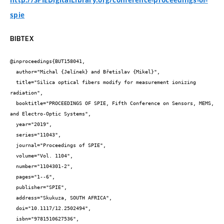
spie
BIBTEX
@inproceedings{BUT158041,

  author="Michal {Jelínek} and Břetislav {Mikel}",

  title="Silica optical fibers modify for measurement ionizing 
radiation",

  booktitle="PROCEEDINGS OF SPIE, Fifth Conference on Sensors, MEMS,

and Electro-Optic Systems",

  year="2019",

  series="11043",

  journal="Proceedings of SPIE",

  volume="Vol. 1104",

  number="1104301-2",

  pages="1--6",

  publisher="SPIE",

  address="Skukuza, SOUTH AFRICA",

  doi="10.1117/12.2502494",

  isbn="9781510627536",
