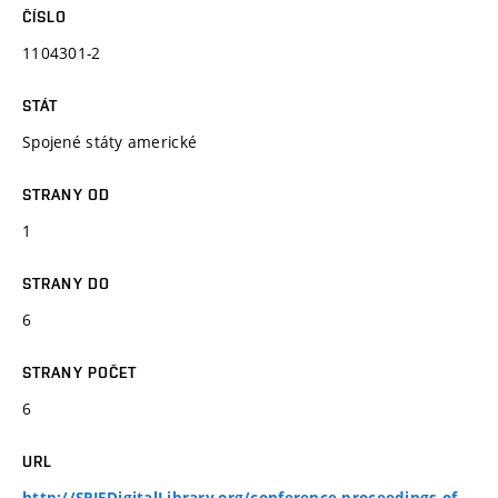
ČÍSLO
1104301-2
STÁT
Spojené státy americké
STRANY OD
1
STRANY DO
6
STRANY POČET
6
URL
http://SPIEDigitalLibrary.org/conference-proceedings-of-