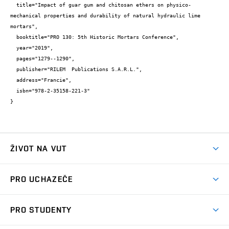
  title="Impact of guar gum and chitosan ethers on physico-
mechanical properties and durability of natural hydraulic lime 
mortars",

  booktitle="PRO 130: 5th Historic Mortars Conference",

  year="2019",

  pages="1279--1290",

  publisher="RILEM  Publications S.A.R.L.",

  address="Francie",

  isbn="978-2-35158-221-3"

}
ŽIVOT NA VUT
Atmosféra VUT
PRO UCHAZEČE
Prostory školy
Proč na VUT
Koleje
PRO STUDENTY
Studijní programy
Stravování