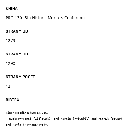
KNIHA
PRO 130: 5th Historic Mortars Conference
STRANY OD
1279
STRANY DO
1290
STRANY POČET
12
BIBTEX
@inproceedings{BUT157716,

  author="Tomáš {Žižlavský} and Martin {Vyšvařil} and Patrik {Bayer} 
and Pavla {Rovnaníková}",
