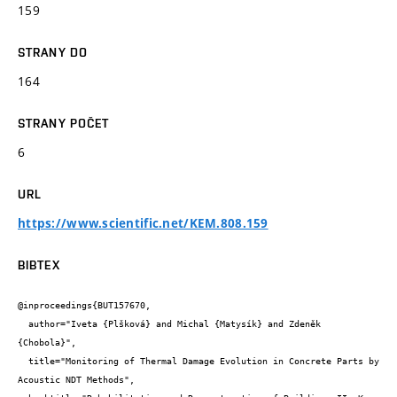
159
STRANY DO
164
STRANY POČET
6
URL
https://www.scientific.net/KEM.808.159
BIBTEX
@inproceedings{BUT157670,

  author="Iveta {Plšková} and Michal {Matysík} and Zdeněk 
{Chobola}",

  title="Monitoring of Thermal Damage Evolution in Concrete Parts by 
Acoustic NDT Methods",
