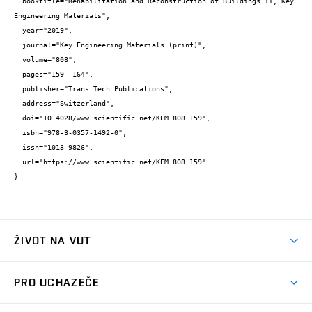
  booktitle="Rehabilitation and Reconstruction of Buildings II, Key 
Engineering Materials",

  year="2019",

  journal="Key Engineering Materials (print)",

  volume="808",

  pages="159--164",

  publisher="Trans Tech Publications",

  address="Switzerland",

  doi="10.4028/www.scientific.net/KEM.808.159",

  isbn="978-3-0357-1492-0",

  issn="1013-9826",

  url="https://www.scientific.net/KEM.808.159"

}
ŽIVOT NA VUT
Atmosféra VUT
PRO UCHAZEČE
Prostory školy
Proč na VUT