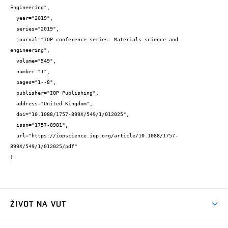
Engineering",

  year="2019",

  series="2019",

  journal="IOP conference series. Materials science and 
engineering",

  volume="549",

  number="1",

  pages="1--8",

  publisher="IOP Publishing",

  address="United Kingdom",

  doi="10.1088/1757-899X/549/1/012025",

  issn="1757-8981",

  url="https://iopscience.iop.org/article/10.1088/1757-
899X/549/1/012025/pdf"

}
ŽIVOT NA VUT
Atmosféra VUT