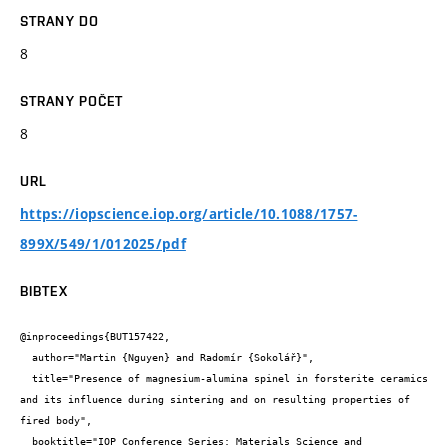
STRANY DO
8
STRANY POČET
8
URL
https://iopscience.iop.org/article/10.1088/1757-
899X/549/1/012025/pdf
BIBTEX
@inproceedings{BUT157422,

  author="Martin {Nguyen} and Radomír {Sokolář}",

  title="Presence of magnesium-alumina spinel in forsterite ceramics 
and its influence during sintering and on resulting properties of 
fired body",

  booktitle="IOP Conference Series: Materials Science and 