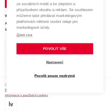
technické
Podnikavá univerzita / ContriBUTe
Mezinárodní dohody
ze sociálních médií a ke zlepšení a
Open Science
v
Bezpečná univerzita
přizpůsobení obsahu a reklam. Se souhlasem
Univerzitní sítě
Brně
Projekty
můžeme také předávat marketingovým
VYSOKÉ UČENÍ TECHNICKÉ V BRNĚ
Vyznamenání
platformám některé osobní údaje pro
Projekty ze strukturálních fondů
Antonínská 548/1
www.vut.cz
marketingové účely.
Organizační struktura
602 00 Brno
vut@vutbr.cz
Specifický výzkum
Zjistit více
Úřední deska
Ochrana osobních údajů
POVOLIT VŠE
(externí
Pracovní příležitosti
Nastavení
odkaz)
Podpora a rozvoj zaměstnanců a studujících
Povolit pouze nezbytné
Rovné příležitosti
Copyright © 2026 VUT
Sociální bezpečí
Prohlášení o přístupnosti
HR Award
Informace o používání cookies
Kontakty