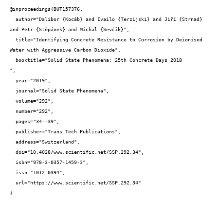
@inproceedings{BUT157376,

  author="Dalibor {Kocáb} and Ivailo {Terzijski} and Jiří {Strnad} 
and Petr {Štěpánek} and Michal {Ševčík}",

  title="Identifying Concrete Resistance to Corrosion by Deionised 
Water with Aggressive Carbon Dioxide",

  booktitle="Solid State Phenomena: 25th Concrete Days 2018

",

  year="2019",

  journal="Solid State Phenomena",

  volume="292",

  number="292",

  pages="34--39",

  publisher="Trans Tech Publications",

  address="Switzerland",

  doi="10.4028/www.scientific.net/SSP.292.34",

  isbn="978-3-0357-1459-3",

  issn="1012-0394",

  url="https://www.scientific.net/SSP.292.34"

}