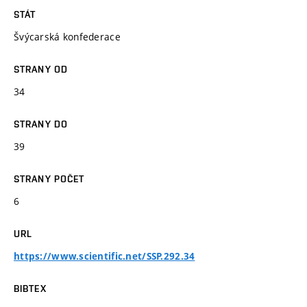
STÁT
Švýcarská konfederace
STRANY OD
34
STRANY DO
39
STRANY POČET
6
URL
https://www.scientific.net/SSP.292.34
BIBTEX