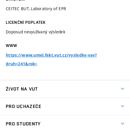
CEITEC BUT, Laboratory of EPR
LICENČNÍ POPLATEK
Doposud nevyužívaný výsledek
WWW
https://www.umel.fekt.vut.cz/vysledky-vav?
druh=241&rok=
ŽIVOT NA VUT
Atmosféra VUT
PRO UCHAZEČE
Prostory školy
Proč na VUT
Koleje
PRO STUDENTY
Studijní programy