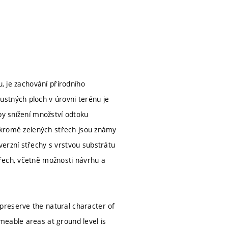
u, je zachování přírodního
stných ploch v úrovni terénu je
by snížení množství odtoku
ě kromě zelených střech jsou známy
verzní střechy s vrstvou substrátu
řech, včetně možnosti návrhu a
preserve the natural character of
meable areas at ground level is