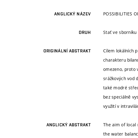
POSSIBILITIES O
ANGLICKÝ NÁZEV
Stať ve sborníku
DRUH
Cílem lokálních p
ORIGINÁLNÍ ABSTRAKT
charakteru bilan
omezeno, proto v
srážkových vod d
také modré střec
bez speciálně vy
využití v intravil
The aim of local
ANGLICKÝ ABSTRAKT
the water balanc