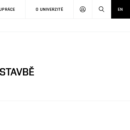
PŘIHLÁSIT
HLEDAT
UPRÁCE
O UNIVERZITĚ
EN
SE
ÁSTAVBĚ