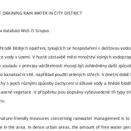
F DRAINING RAIN WATER IN CITY DISTRICT
 v databázi WoS či Scopus
řírodě blízkých opatření, tykajících se hospodaření s dešťovou vodo
ce vody v území. V husté zástavbě měst množství volných vodopropu
 souladu s principy udržitelnosti musejí být zohledněny další způso
o kanalizační sítě, například použití zelených střech. V dnešní dob
hy s jejich různými způsoby zachycení srážkové vody a hnědé biodi
sazené vegetace. V příspěvku jsou popsány výšeuvedené tři typy st
ánu.
 nature-friendly measures concerning rainwater management is to 
e in the area. In dense urban areas, the amount of free water per