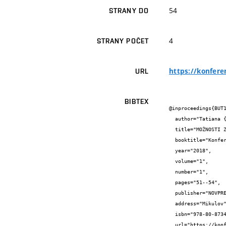
54
STRANY DO
4
STRANY POČET
https://konfere
URL
BIBTEX
@inproceedings{BUT1
  author="Tatiana {Rebrova} and Petr {Selník} and David {Bečkovský}",

  title="MOŽNOSTI ZADRŽOVÁNÍ DEŠŤOVÉ VODY V MĚSTSKÉ ZÁSTAVBĚ",

  booktitle="Konference Hydroizolace 2018",

  year="2018",

  volume="1",

  number="1",

  pages="51--54",

  publisher="NOVPRESS s.r.o., nám. Republiky 15, 614 00 Brno",

  address="Mikulov",

  isbn="978-80-87342-20-6",

  url="https://konferencehydroizolace.cz/wp-content/uploads/2018/12/Sbornik_Hydroizolace_2018.pdf"
