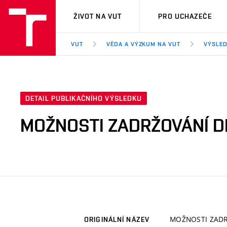
VUT
ŽIVOT NA VUT
PRO UCHAZEČE
VUT
VĚDA A VÝZKUM NA VUT
VÝSLED
DETAIL PUBLIKAČNÍHO VÝSLEDKU
MOŽNOSTI ZADRŽOVÁNÍ D
MOŽNOSTI ZADR
ORIGINÁLNÍ NÁZEV