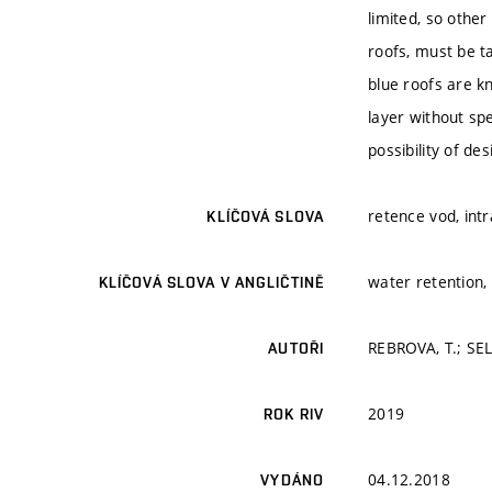
limited, so othe
roofs, must be ta
blue roofs are k
layer without spe
possibility of de
retence vod, intr
KLÍČOVÁ SLOVA
water retention, 
KLÍČOVÁ SLOVA V ANGLIČTINĚ
REBROVA, T.; SEL
AUTOŘI
2019
ROK RIV
04.12.2018
VYDÁNO