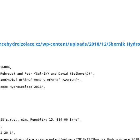
ncehydroizolace.cz/wp-content/uploads/2018/12/Sbornik_Hydro
56804,
