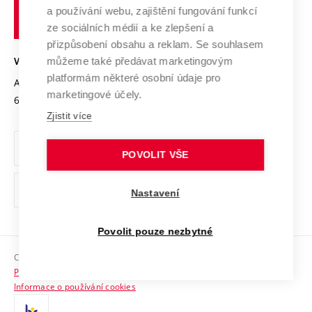
učení
Služby univerzity
Transfer znalostí
a používání webu, zajištění fungování funkcí
technické
Podnikavá univerzita / ContriBUTe
Mezinárodní dohody
ze sociálních médií a ke zlepšení a
Open Science
v
Bezpečná univerzita
přizpůsobení obsahu a reklam. Se souhlasem
Univerzitní sítě
Brně
Projekty
můžeme také předávat marketingovým
VYSOKÉ UČENÍ TECHNICKÉ V BRNĚ
Vyznamenání
platformám některé osobní údaje pro
Projekty ze strukturálních fondů
Antonínská 548/1
www.vut.cz
marketingové účely.
Organizační struktura
602 00 Brno
vut@vutbr.cz
Specifický výzkum
Zjistit více
Úřední deska
Ochrana osobních údajů
POVOLIT VŠE
(externí
Pracovní příležitosti
Nastavení
odkaz)
Podpora a rozvoj zaměstnanců a studujících
Povolit pouze nezbytné
Rovné příležitosti
Copyright © 2026 VUT
Sociální bezpečí
Prohlášení o přístupnosti
HR Award
Informace o používání cookies