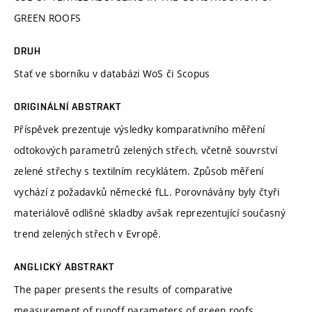
GREEN ROOFS
DRUH
Stať ve sborníku v databázi WoS či Scopus
ORIGINÁLNÍ ABSTRAKT
Příspěvek prezentuje výsledky komparativního měření
odtokových parametrů zelených střech, včetně souvrství
zelené střechy s textilním recyklátem. Způsob měření
vychází z požadavků německé fLL. Porovnávány byly čtyři
materiálově odlišné skladby avšak reprezentující současný
trend zelených střech v Evropě.
ANGLICKÝ ABSTRAKT
The paper presents the results of comparative
measurement of runoff parameters of green roofs,