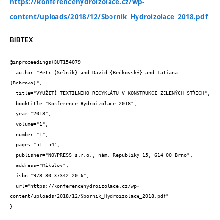
https://konferencehydroizolace.cz/wp-
content/uploads/2018/12/Sbornik_Hydroizolace_2018.pdf
BIBTEX
@inproceedings{BUT154079,

  author="Petr {Selník} and David {Bečkovský} and Tatiana 
{Rebrova}",

  title="VYUŽITÍ TEXTILNÍHO RECYKLÁTU V KONSTRUKCI ZELENÝCH STŘECH",

  booktitle="Konference Hydroizolace 2018",

  year="2018",

  volume="1",

  number="1",

  pages="51--54",

  publisher="NOVPRESS s.r.o., nám. Republiky 15, 614 00 Brno",

  address="Mikulov",

  isbn="978-80-87342-20-6",

  url="https://konferencehydroizolace.cz/wp-
content/uploads/2018/12/Sbornik_Hydroizolace_2018.pdf"

}